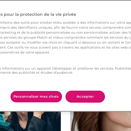
 pour la protection de la vie privée
ilisons des outils pour stocker et/ou accéder à des informations sur votre appa
pris des identifiants uniques, afin de fournir notre service, comprendre comm
arketing et de la publicité personnalisée ou non personnalisée, activer des fo
 services du groupe Match et mieux comprendre comment les services du g
ez accepter ou modifier vos choix en cliquant ci-dessous ou en visitant le Ce
Vous aimerez aussi
nt. Ces outils ne vous suivent pas à travers les applications et les sites web
 paramètres de votre appareil.
s informations sur un appareil. Développer et améliorer les services. Publici
mance des publicités et études d’audience.
Personnaliser mes choix
Accepter