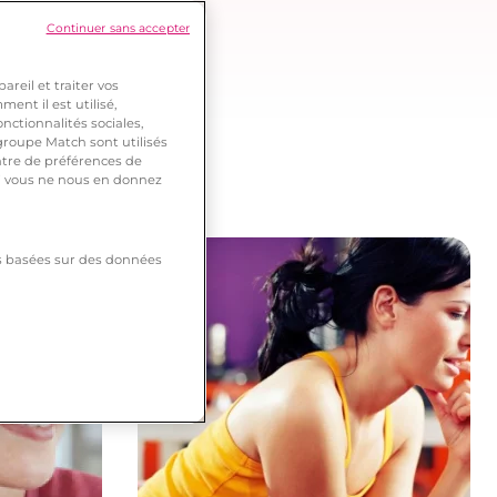
Continuer sans accepter
reil et traiter vos
ent il est utilisé,
nctionnalités sociales,
roupe Match sont utilisés
ntre de préférences de
 si vous ne nous en donnez
tés basées sur des données