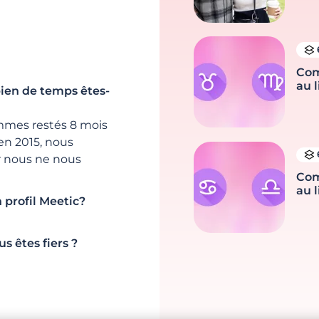
Com
au l
ien de temps êtes-
mes restés 8 mois
en 2015, nous
r nous ne nous
Com
au l
 profil Meetic?
s êtes fiers ?