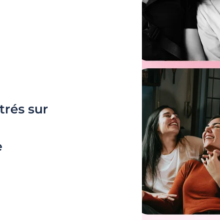
trés sur
e