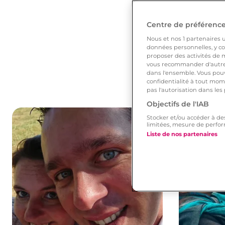
Centre de préférences
Nous et nos
1
partenaires ut
données personnelles, y com
proposer des activités de m
vous recommander d'autres
dans l'ensemble. Vous pouv
confidentialité à tout mome
pas l'autorisation dans les
Objectifs de l'IAB
Stocker et/ou accéder à de
limitées, mesure de perfor
Liste de nos partenaires