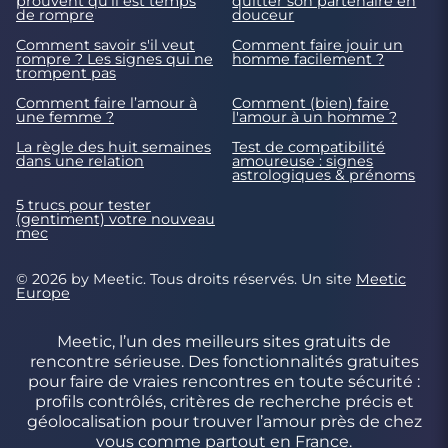
prouvent qu'il est temps
quitter son partenaire en
de rompre
douceur
Comment savoir s'il veut
Comment faire jouir un
rompre ? Les signes qui ne
homme facilement ?
trompent pas
Comment faire l’amour à
Comment (bien) faire
une femme ?
l'amour à un homme ?
La règle des huit semaines
Test de compatibilité
dans une relation
amoureuse : signes
astrologiques & prénoms
5 trucs pour tester
(gentiment) votre nouveau
mec
© 2026 by Meetic. Tous droits réservés. Un site
Meetic
Europe
Meetic, l’un des meilleurs sites gratuits de
rencontre sérieuse. Des fonctionnalités gratuites
pour faire de vraies rencontres en toute sécurité :
profils contrôlés, critères de recherche précis et
géolocalisation pour trouver l’amour près de chez
vous comme partout en France.