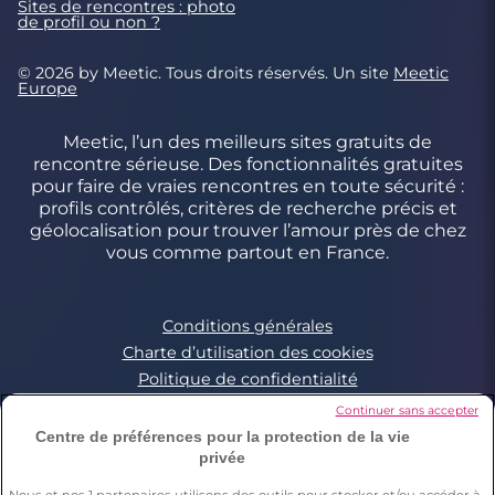
Sites de rencontres : photo
de profil ou non ?
© 2026 by Meetic. Tous droits réservés. Un site
Meetic
Europe
Meetic, l’un des meilleurs sites gratuits de
rencontre sérieuse. Des fonctionnalités gratuites
pour faire de vraies rencontres en toute sécurité :
profils contrôlés, critères de recherche précis et
géolocalisation pour trouver l’amour près de chez
vous comme partout en France.
Conditions générales
Charte d’utilisation des cookies
Politique de confidentialité
Conditions Générales applicables aux Events
Continuer sans accepter
Signaler un contenu illégal
Centre de préférences pour la protection de la vie
privée
Nous et nos
1
partenaires utilisons des outils pour stocker et/ou accéder à