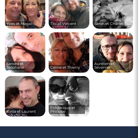
Yves et Magali
Tini et Vincent
Sarah et Charles
Sandra et
Aurélien et
Stéphane
Céline et Thierry
Séverine
Frédérique et
Katia et Laurent
Philippe