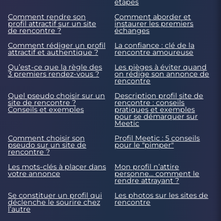
étapes
Comment rendre son
Comment aborder et
profil attractif sur un site
instaurer les premiers
de rencontre ?
échanges
Comment rédiger un profil
La confiance : clé de la
attractif et authentique ?
rencontre amoureuse
Qu’est-ce que la règle des
Les pièges à éviter quand
3 premiers rendez-vous ?
on rédige son annonce de
rencontre
Quel pseudo choisir sur un
Description profil site de
site de rencontre ?
rencontre : conseils
Conseils et exemples
pratiques et exemples
pour se démarquer sur
Meetic
Comment choisir son
Profil Meetic : 5 conseils
pseudo sur un site de
pour le "pimper"
rencontre ?
Les mots-clés à placer dans
Mon profil n’attire
votre annonce
personne… comment le
rendre attrayant ?
Se constituer un profil qui
Les photos sur les sites de
déclenche le sourire chez
rencontre
l’autre