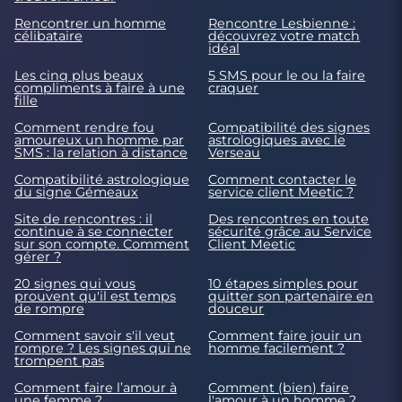
Rencontrer un homme
Rencontre Lesbienne :
célibataire
découvrez votre match
idéal
Les cinq plus beaux
5 SMS pour le ou la faire
compliments à faire à une
craquer
fille
Comment rendre fou
Compatibilité des signes
amoureux un homme par
astrologiques avec le
SMS : la relation à distance
Verseau
Compatibilité astrologique
Comment contacter le
du signe Gémeaux
service client Meetic ?
Site de rencontres : il
Des rencontres en toute
continue à se connecter
sécurité grâce au Service
sur son compte. Comment
Client Meetic
gérer ?
20 signes qui vous
10 étapes simples pour
prouvent qu'il est temps
quitter son partenaire en
de rompre
douceur
Comment savoir s'il veut
Comment faire jouir un
rompre ? Les signes qui ne
homme facilement ?
trompent pas
Comment faire l’amour à
Comment (bien) faire
une femme ?
l'amour à un homme ?