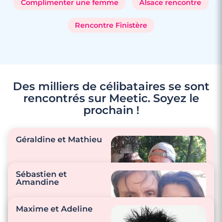
Complimenter une femme
Alsace rencontre
Rencontre Finistère
Des milliers de célibataires se sont
rencontrés sur Meetic. Soyez le
prochain !
Géraldine et Mathieu
Sébastien et
Amandine
"Les attentions pas
beaucoup de
Maxime et Adeline
tendresse. C’est