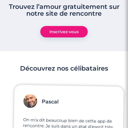
Trouvez l’amour gratuitement sur
notre site de rencontre
Inscrivez-vous
Découvrez nos célibataires
Pascal
On m'a dit beaucoup bien de cette app de
rencontre. Je suis dans un état d'esprit très
motivé, j'ai vraiment envie rencontrer mon