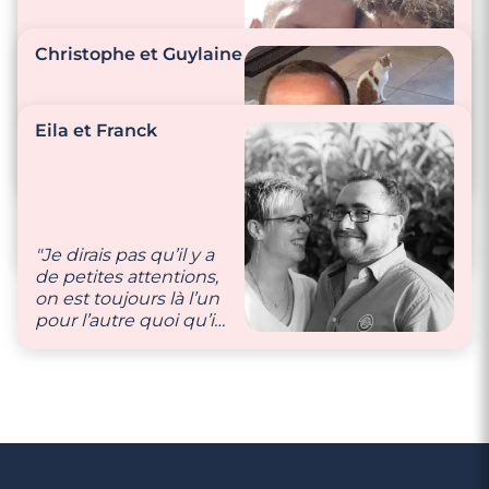
"On s’envoie un sms
au réveil et au
Christophe et Guylaine
coucher, si nous ne
sommes pas
ensemble."
"Nous nous appelons
Eila et Franck
plusieurs fois par
jour."
"Nous sommes
toujours à l’écoute
l’un de l’autre."
"Je dirais pas qu’il y a
de petites attentions,
on est toujours là l’un
pour l’autre quoi qu’il
arrive."