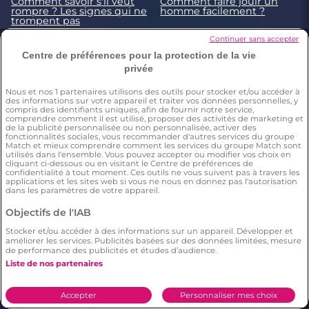
Comment savoir s'il veut
Comment faire jouir un
rompre ? Les signes qui ne
homme facilement ?
trompent pas
Continuer sans accepter
Comment faire l’amour à
Comment (bien) faire
une femme ?
l'amour à un homme ?
Centre de préférences pour la protection de la vie
privée
La règle des huit semaines
Test de compatibilité
dans une relation
amoureuse : signes
astrologiques & prénoms
Nous et nos
1
partenaires utilisons des outils pour stocker et/ou accéder à
des informations sur votre appareil et traiter vos données personnelles, y
compris des identifiants uniques, afin de fournir notre service,
5 trucs pour tester
comprendre comment il est utilisé, proposer des activités de marketing et
(gentiment) votre nouveau
de la publicité personnalisée ou non personnalisée, activer des
mec
fonctionnalités sociales, vous recommander d'autres services du groupe
Match et mieux comprendre comment les services du groupe Match sont
utilisés dans l'ensemble. Vous pouvez accepter ou modifier vos choix en
© 2026 by Meetic. Tous droits réservés. Un site
Meetic
cliquant ci-dessous ou en visitant le Centre de préférences de
Europe
confidentialité à tout moment. Ces outils ne vous suivent pas à travers les
applications et les sites web si vous ne nous en donnez pas l'autorisation
dans les paramètres de votre appareil.
Meetic, l’un des meilleurs sites gratuits de
Objectifs de l'IAB
rencontre sérieuse. Des fonctionnalités gratuites
Stocker et/ou accéder à des informations sur un appareil. Développer et
pour faire de vraies rencontres en toute sécurité :
améliorer les services. Publicités basées sur des données limitées, mesure
profils contrôlés, critères de recherche précis et
de performance des publicités et études d’audience.
géolocalisation pour trouver l’amour près de chez
Liste de nos partenaires
vous comme partout en France.
Accepter
Personnaliser mes choix