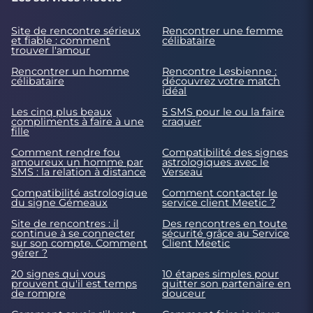
Site de rencontre sérieux
Rencontrer une femme
et fiable : comment
célibataire
trouver l'amour
Rencontrer un homme
Rencontre Lesbienne :
célibataire
découvrez votre match
idéal
Les cinq plus beaux
5 SMS pour le ou la faire
compliments à faire à une
craquer
fille
Comment rendre fou
Compatibilité des signes
amoureux un homme par
astrologiques avec le
SMS : la relation à distance
Verseau
Compatibilité astrologique
Comment contacter le
du signe Gémeaux
service client Meetic ?
Site de rencontres : il
Des rencontres en toute
continue à se connecter
sécurité grâce au Service
sur son compte. Comment
Client Meetic
gérer ?
20 signes qui vous
10 étapes simples pour
prouvent qu'il est temps
quitter son partenaire en
de rompre
douceur