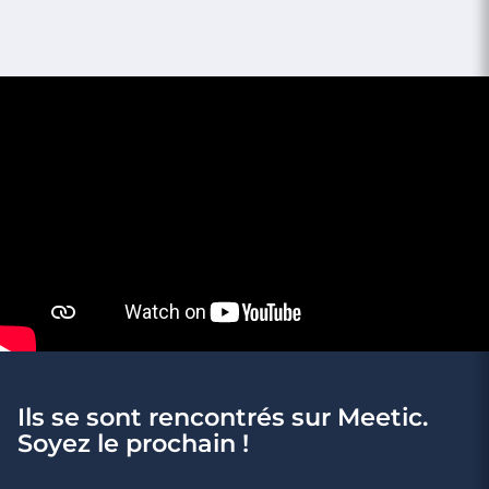
Le poids des stéréotypes : pourquoi les
femmes ne font jamais le premier pas ?
Ils se sont rencontrés sur Meetic.
Soyez le prochain !
3 minutes