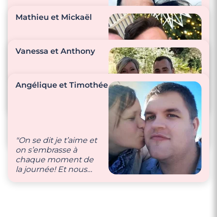
Mathieu et Mickaël
"On se dit tous les
jours que l’on s’aime,
Vanessa et Anthony
et on a toujours un
geste tendre l’un
"La tendresse,
pour l’autre."
l’affection font partie
Angélique et Timothée
de nos petites
attentions
"Ce que j’aime le plus
quotidiennes."
c’est quand on se
regarde en souriant,
j’aime son sourire et
"On se dit je t’aime et
nous voir complices."
on s’embrasse à
chaque moment de
la journée! Et nous
prenons soin l’un de
l’autre."