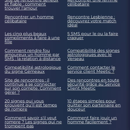
Site de rencontre sérieux
Rencontrer une femme
et fiable : comment
célibataire
trouver l'amour
Rencontrer un homme
Rencontre Lesbienne :
célibataire
découvrez votre match
idéal
Les cinq plus beaux
5 SMS pour le ou la faire
compliments à faire à une
craquer
fille
Comment rendre fou
Compatibilité des signes
amoureux un homme par
astrologiques avec le
SMS : la relation à distance
Verseau
Compatibilité astrologique
Comment contacter le
du signe Gémeaux
service client Meetic ?
Site de rencontres : il
Des rencontres en toute
continue à se connecter
sécurité grâce au Service
sur son compte. Comment
Client Meetic
gérer ?
20 signes qui vous
10 étapes simples pour
prouvent qu'il est temps
quitter son partenaire en
de rompre
douceur
Comment savoir s'il veut
Comment faire jouir un
rompre ? Les signes qui ne
homme facilement ?
trompent pas