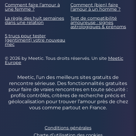
Comment faire l’amour à
Comment (bien) faire
une femme ?
l'amour à un homme ?
La règle des huit semaines
Test de compatibilité
dans une relation
amoureuse : signes
astrologiques & prénoms
5 trucs pour tester
(gentiment) votre nouveau
mec
© 2026 by Meetic. Tous droits réservés. Un site
Meetic
Europe
Meetic, l’un des meilleurs sites gratuits de
rencontre sérieuse. Des fonctionnalités gratuites
pour faire de vraies rencontres en toute sécurité :
profils contrôlés, critères de recherche précis et
géolocalisation pour trouver l’amour près de chez
vous comme partout en France.
Conditions générales
Charte d’utilisation des cookies