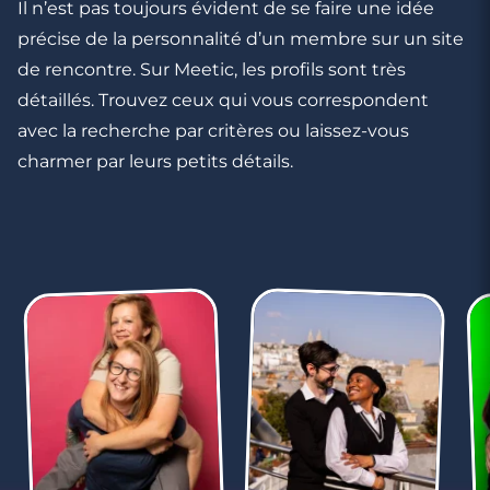
Comment ne pas faire peur aux hommes
Il n’est pas toujours évident de se faire une idée
précise de la personnalité d’un membre sur un site
de rencontre. Sur Meetic, les profils sont très
détaillés. Trouvez ceux qui vous correspondent
avec la recherche par critères ou laissez-vous
charmer par leurs petits détails.
2 minutes
Premiers échanges : 5 questions pour
qu’elle vous remarque