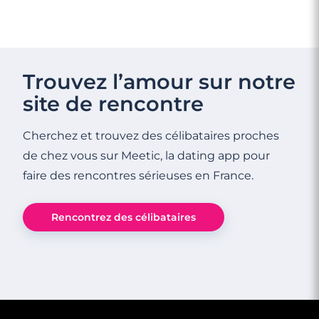
sans pression, pour une relation affective plus
amour, autonomie et bien-être mental. En
libre et plus complice.
dépassant la dépendance affective et en
cultivant des relations saines, on ouvre la
porte à plus de légèreté et de bonheur au
Trouvez l’amour sur notre
3 minutes
quotidien.
site de rencontre
Comment faire vivre un amour de
vacances une fois rentrés
Cherchez et trouvez des célibataires proches
de chez vous sur Meetic, la dating app pour
faire des rencontres sérieuses en France.
Rencontrez des célibataires