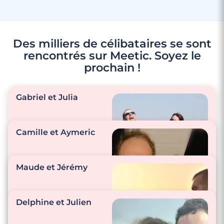
Des milliers de célibataires se sont
rencontrés sur Meetic. Soyez le
prochain !
Gabriel et Julia
Camille et Aymeric
"Nous rigolons
ensemble en
Maude et Jérémy
permanence, nous
sommes très
complices !"
"Un petit je t’aime par
Delphine et Julien
ci, un joli sourire par
là, une fleur ici…"