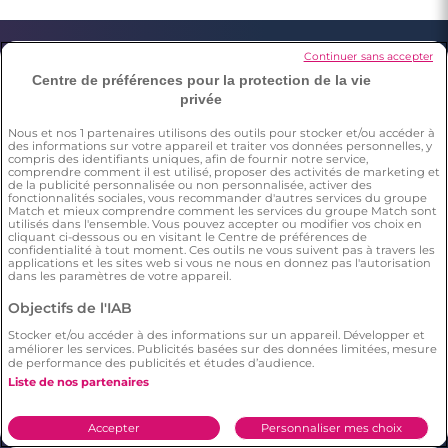
Continuer sans accepter
À propos de Meetic
Centre de préférences pour la protection de la vie
privée
À propos de Meetic
Actualités Rencontres
Nous et nos
1
partenaires utilisons des outils pour stocker et/ou accéder à
des informations sur votre appareil et traiter vos données personnelles, y
Actualité de Meetic
Site de rencontre
compris des identifiants uniques, afin de fournir notre service,
comprendre comment il est utilisé, proposer des activités de marketing et
Aide en ligne
Avis des membres Meetic
de la publicité personnalisée ou non personnalisée, activer des
fonctionnalités sociales, vous recommander d'autres services du groupe
Match et mieux comprendre comment les services du groupe Match sont
Rencontrez en sécurité
utilisés dans l'ensemble. Vous pouvez accepter ou modifier vos choix en
cliquant ci-dessous ou en visitant le Centre de préférences de
Love everywhere
confidentialité à tout moment. Ces outils ne vous suivent pas à travers les
applications et les sites web si vous ne nous en donnez pas l'autorisation
dans les paramètres de votre appareil.
Objectifs de l'IAB
Stocker et/ou accéder à des informations sur un appareil. Développer et
améliorer les services. Publicités basées sur des données limitées, mesure
Les services Meetic
de performance des publicités et études d’audience.
Liste de nos partenaires
Site de rencontre sérieux
Rencontrer une femme
et fiable : comment
célibataire
Accepter
Personnaliser mes choix
trouver l'amour