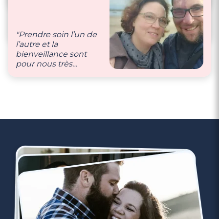
"Nous nous
connaissons par
cœur, nous sommes
capable d’anticiper
"Prendre soin l’un de
les envies et besoins
l’autre et la
de l’autre. C’est
bienveillance sont
comme ça que nous
pour nous très
prenons soin de notre
importants."
couple 💕"