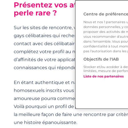
Présentez vos attentes pour t
perle rare ?
Centre de préférences
Nous et nos
1
partenaires ut
Sur les sites de rencontre, vous êtes mis en rela
données personnelles, y com
proposer des activités de m
gays célibataires qui recherchent une relation sol
vous recommander d'autres
dans l'ensemble. Vous pouv
contact avec des célibataires gays qui partagent l
confidentialité à tout mome
complétez votre profil au maximum. À partir de vot
pas l'autorisation dans les
Objectifs de l'IAB
d’affinités de votre application de rencontre simpli
connaissances qui répondent à vos critères.
Stocker et/ou accéder à de
limitées, mesure de perfor
Liste de nos partenaires
En étant authentique et naturel et en ajoutant une
homosexuels inscrits vous contacteront pour disc
amoureuse pourra commencer si vous démarrez s
Voilà pourquoi un profil de homosexuel complet 
la meilleure façon de faire une rencontre par cri
une histoire épanouissante.