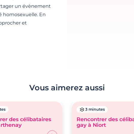
artager un évènement
é homosexuelle. En
pprocher et
Vous aimerez aussi
tes
3 minutes
er des célibataires
Rencontrer des célib
arthenay
gay à Niort