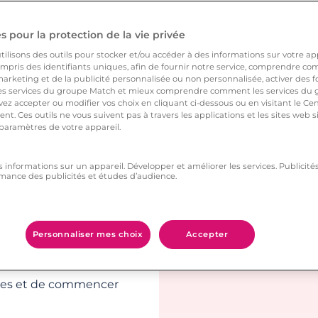
rouver la
 pour la protection de la vie privée
ilisons des outils pour stocker et/ou accéder à des informations sur votre appa
tion avec des hommes
pris des identifiants uniques, afin de fournir notre service, comprendre comm
arketing et de la publicité personnalisée ou non personnalisée, activer des fo
ide. Pour être mis en
 services du groupe Match et mieux comprendre comment les services du g
ez accepter ou modifier vos choix en cliquant ci-dessous ou en visitant le Ce
es mêmes affinités,
nt. Ces outils ne vous suivent pas à travers les applications et les sites web
re description le test
 paramètres de votre appareil.
fie les nouvelles
s informations sur un appareil. Développer et améliorer les services. Publici
mance des publicités et études d’audience.
 photo de profil, les
uter. Une relation
Personnaliser mes choix
Accepter
ur de bonnes bases.
représente,constitue
tères et de commencer