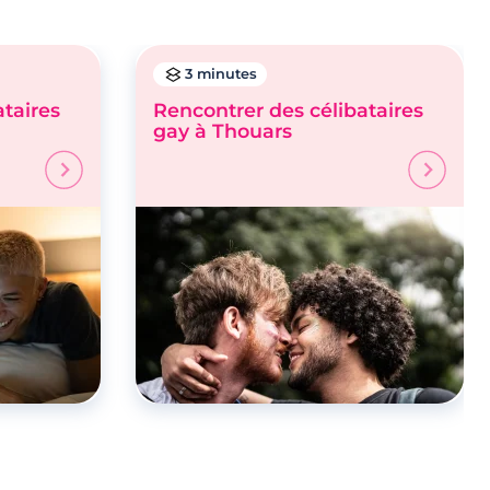
3 minutes
ataires
Rencontrer des célibataires
gay à Thouars