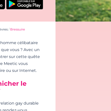
èvres
/
Bressuire
 homme célibataire
s que vous ? Avec un
trer sur cette quête
tre Meetic vous
re ou sur Internet.
icher le
?
relation gay durable
les rendez-vous