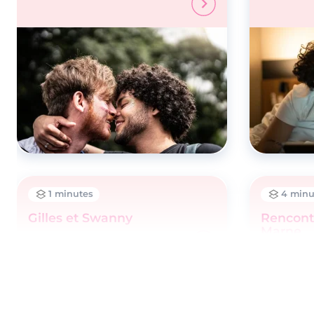
1 minutes
4 minu
Gilles et Swanny
Rencont
Marne