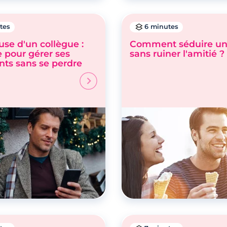
tes
6 minutes
se d'un collègue :
Comment séduire un
e pour gérer ses
sans ruiner l'amitié ?
nts sans se perdre