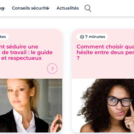
og
Conseils sécurité
Actualités
tes
7 minutes
 séduire une
Comment choisir qu
de travail : le guide
hésite entre deux pe
 et respectueux
?