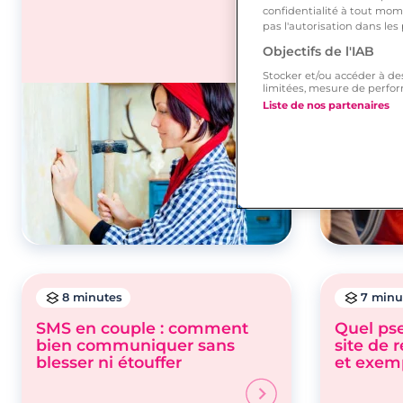
respect
confidentialité à tout mome
pas l'autorisation dans les
Objectifs de l'IAB
Stocker et/ou accéder à de
limitées, mesure de perfor
Liste de nos partenaires
8 minutes
7 minu
SMS en couple : comment
Quel pse
bien communiquer sans
site de 
blesser ni étouffer
et exem