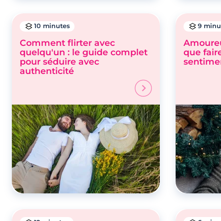
10 minutes
9 minu
Comment flirter avec
Amoureu
quelqu'un : le guide complet
que fair
pour séduire avec
sentime
authenticité