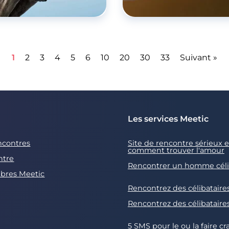
1
2
3
4
5
6
10
20
30
33
Suivant »
Les services Meetic
ncontres
Site de rencontre sérieux et
comment trouver l'amour
ntre
Rencontrer un homme céli
bres Meetic
Rencontrez des célibataire
Rencontrez des célibataire
5 SMS pour le ou la faire c