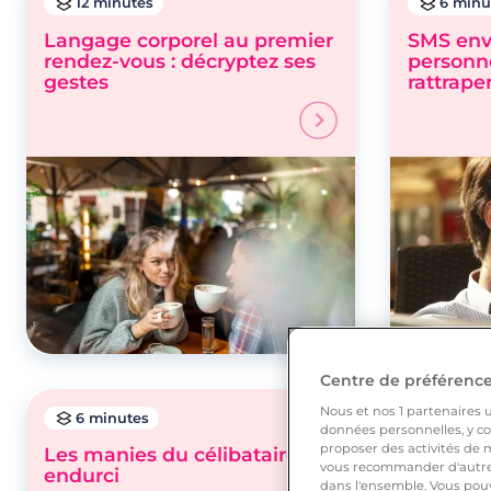
12 minutes
6 minu
Langage corporel au premier
SMS env
rendez-vous : décryptez ses
personne
gestes
rattrape
Centre de préférences
Nous et nos
1
partenaires ut
6 minutes
8 minu
données personnelles, y com
proposer des activités de m
Les manies du célibataire
Comment
vous recommander d'autres
endurci
métro : 
dans l'ensemble. Vous pouv