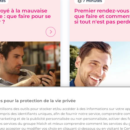
tes
7 minutes
oyé à la mauvaise
Premier rendez-vous 
 : que faire pour se
que faire et comment
r ?
si tout n'est pas perd
 pour la protection de la vie privée
ilisons des outils pour stocker et/ou accéder à des informations sur votre appa
tes
10 minutes
pris des identifiants uniques, afin de fournir notre service, comprendre comm
arketing et de la publicité personnalisée ou non personnalisée, activer des fo
 draguer dans le
Comment faire une
 services du groupe Match et mieux comprendre comment les services du g
guide pratique et
déclaration d'amour 
ez accepter ou modifier vos choix en cliquant ci-dessous ou en visitant le Ce