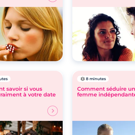
utes
8 minutes
 savoir si vous
Comment séduire u
vraiment à votre date
femme indépendant