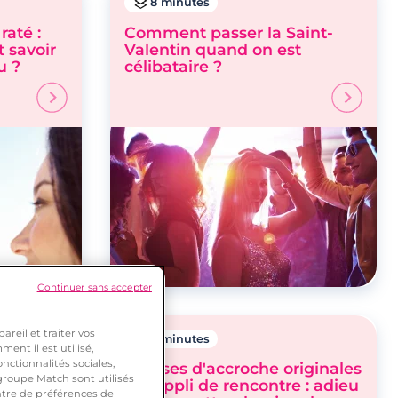
8 minutes
raté :
Comment passer la Saint-
 savoir
Valentin quand on est
u ?
célibataire ?
Continuer sans accepter
reil et traiter vos
8 minutes
ent il est utilisé,
nctionnalités sociales,
Phrases d'accroche originales
roupe Match sont utilisés
réussie ?
sur appli de rencontre : adieu
ntre de préférences de