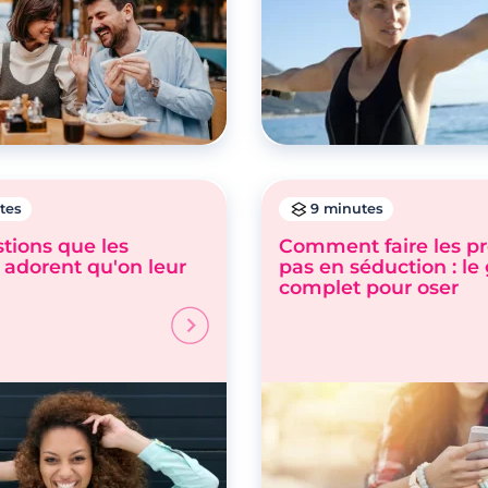
tes
9 minutes
tions que les
Comment faire les p
adorent qu'on leur
pas en séduction : le
complet pour oser