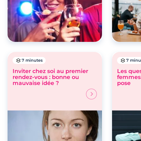
7 minutes
7 minu
Inviter chez soi au premier
Les ques
rendez-vous : bonne ou
femmes 
mauvaise idée ?
pose