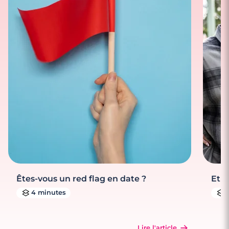
Êtes-vous un red flag en date ?
Et s
4 minutes
Lire l'article