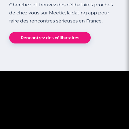
est également source d'excitation pour lui.
Cherchez et trouvez des célibataires proches
de chez vous sur Meetic, la dating app pour
3 minutes
faire des rencontres sérieuses en France.
Baiser volé : définition et mise en pratique
Rencontrez des célibataires