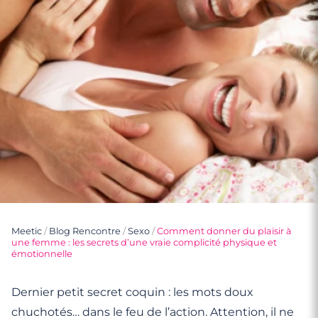
Meetic
/
Blog Rencontre
/
Sexo
/
Comment donner du plaisir à
une femme : les secrets d’une vraie complicité physique et
émotionnelle
Dernier petit secret coquin : les mots doux
chuchotés… dans le feu de l’action. Attention, il ne