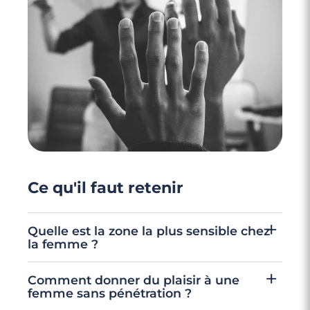
3 minutes
S'embrasser pour la 1ère fois : comment se
passe le premier bisou ?
Ce qu'il faut retenir
Quelle est la zone la plus sensible chez
la femme ?
Le clitoris est la zone érogène la plus sensible
Comment donner du plaisir à une
du corps féminin. Il contient environ 8 000
femme sans pénétration ?
terminaisons nerveuses (O'Connell et al.,