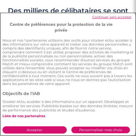
Des milliers de célibataires se sont
rencontrés sur Meetic. Soyez le
Continuer sans accepter
prochain !
Centre de préférences pour la protection de la vie
privée
Nous et nos
1
partenaires utilisons des outils pour stocker et/ou accéder à
Greg et Charlotte
des informations sur votre appareil et traiter vos données personnelles, y
compris des identifiants uniques, afin de fournir notre service,
comprendre comment il est utilisé, proposer des activités de marketing et
de la publicité personnalisée ou non personnalisée, activer des
fonctionnalités sociales, vous recommander d'autres services du groupe
Juan & Carmela
Match et mieux comprendre comment les services du groupe Match sont
utilisés dans l'ensemble. Vous pouvez accepter ou modifier vos choix en
cliquant ci-dessous ou en visitant le Centre de préférences de
confidentialité à tout moment. Ces outils ne vous suivent pas à travers les
"Nous nous envoyons
applications et les sites web si vous ne nous en donnez pas l'autorisation
beaucoup de sms
dans les paramètres de votre appareil.
Alexandra et Jérémy
pour se dire que l’on
Objectifs de l'IAB
s’aime. Des petites
"On se dit tous les
choses du quotidien
Stocker et/ou accéder à des informations sur un appareil. Développer et
jours que l’on s’aime,
améliorer les services. Publicités basées sur des données limitées, mesure
Quentin et Charlotte
qui font plaisir."
de performance des publicités et études d’audience.
et on a toujours un
Liste de nos partenaires
geste tendre l’un
pour l’autre."
"S’écouter, se
Accepter
Personnaliser mes choix
comprendre et se