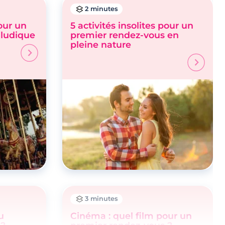
2 minutes
pour un
5 activités insolites pour un
 ludique
premier rendez-vous en
pleine nature
3 minutes
u
Cinéma : quel film pour un