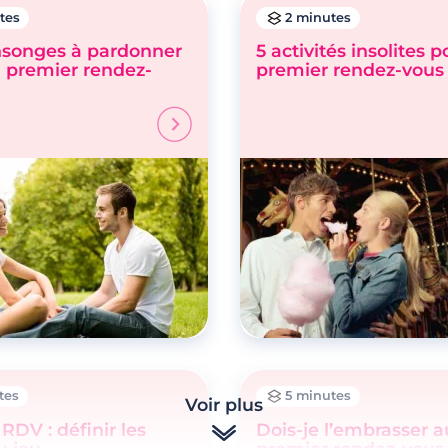
tes
2 minutes
songes à pardonner
5 activités insolites 
n premier rendez-
premier rendez-vous
tes
5 minutes
Voir plus
RDV : définir les
Dois-je l’embrasser a