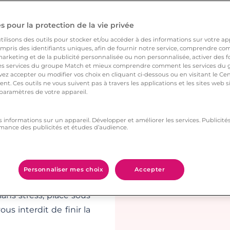
 risqué. Mais n’est-ce
 pour la protection de la vie privée
dez-vous original et
ilisons des outils pour stocker et/ou accéder à des informations sur votre appa
ne risquez pas de vous
pris des identifiants uniques, afin de fournir notre service, comprendre comm
ous la jouer philosophe
arketing et de la publicité personnalisée ou non personnalisée, activer des fo
 services du groupe Match et mieux comprendre comment les services du g
le poète qui sommeille
ez accepter ou modifier vos choix en cliquant ci-dessous ou en visitant le Ce
nce de vivre et de la
nt. Ces outils ne vous suivent pas à travers les applications et les sites web
 paramètres de votre appareil.
comme approche, non ?
s informations sur un appareil. Développer et améliorer les services. Publici
mance des publicités et études d’audience.
ation est de la voir en
ous saurez lui prouver
Personnaliser mes choix
Accepter
et de la chouchouter.
ans stress, placé sous
us interdit de finir la