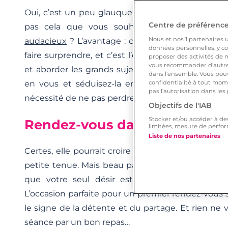
Oui, c’est un peu glauque, et oui, c’est sacrément
Centre de préférences
pas cela que vous souhaitez, un premier ren
Nous et nos
1
partenaires ut
audacieux
? L’avantage : c’est très calme, vous 
données personnelles, y com
faire surprendre, et c’est l’endroit parfait pour v
proposer des activités de m
vous recommander d'autres
et aborder les grands sujets de la vie. Dévoilez 
dans l'ensemble. Vous pouv
en vous et séduisez-la en lui parlant de l’urge
confidentialité à tout mome
pas l'autorisation dans les
nécessité de ne pas perdre de temps. Mortelle, 
Objectifs de l'IAB
Stocker et/ou accéder à de
Rendez-vous dans un Spa
limitées, mesure de perfor
Liste de nos partenaires
Certes, elle pourrait croire que votre seule motiv
petite tenue. Mais beau parleur que vous êtes, v
que votre seul désir est de lui faire plaisir 
L’occasion parfaite pour un premier rendez-vous s
le signe de la détente et du partage. Et rien ne vo
séance par un bon repas…