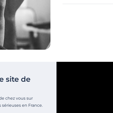
détente et le bien-être. 
Participer à un concert 
agréable repas ?
rendez-vous. Que ce soit v
occasion de se connaitr
détendue.
e site de
de chez vous sur
s sérieuses en France.