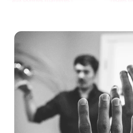
aux bonnes manières !
règles d