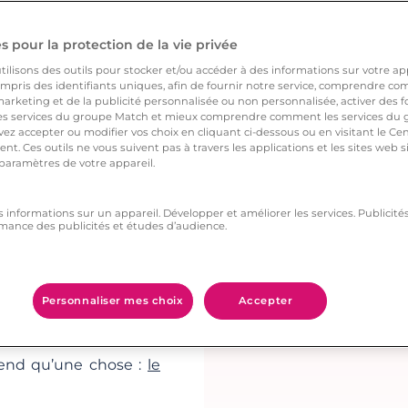
ombarde de questions,
 pour la protection de la vie privée
ilisons des outils pour stocker et/ou accéder à des informations sur votre appa
pris des identifiants uniques, afin de fournir notre service, comprendre comm
arketing et de la publicité personnalisée ou non personnalisée, activer des fo
 services du groupe Match et mieux comprendre comment les services du g
ez accepter ou modifier vos choix en cliquant ci-dessous ou en visitant le Ce
d’amis à qui il aimerait
nt. Ces outils ne vous suivent pas à travers les applications et les sites web
 paramètres de votre appareil.
vous revoir, mais aussi
 séduit par vous tant
s informations sur un appareil. Développer et améliorer les services. Publici
mance des publicités et études d’audience.
Personnaliser mes choix
Accepter
gts en feignant de le
 en riant, cela prouve
ttend qu’une chose :
le