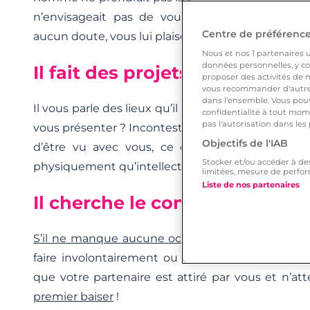
n’envisageait pas de vous revoir. S’il vous b
Centre de préférences
aucun doute, vous lui plaisez vraiment !
Nous et nos
1
partenaires ut
données personnelles, y com
Il fait des projets
proposer des activités de m
vous recommander d'autres
dans l'ensemble. Vous pouv
Il vous parle des lieux qu’il aimerait vous montrer, 
confidentialité à tout mome
pas l'autorisation dans les
vous présenter ? Incontestablement, il a envie de 
Objectifs de l'IAB
d’être vu avec vous, ce qui révélera qu’il est
Stocker et/ou accéder à de
physiquement qu’intellectuellement.
limitées, mesure de perfor
Liste de nos partenaires
Il cherche le contact
S’il ne manque aucune occasion de frôler
vos doi
faire involontairement ou de toucher votre bras
que votre partenaire est attiré par vous et n’a
premier baiser
!