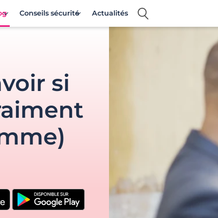
og
Conseils sécurité
Actualités
voir si
vraiment
femme)