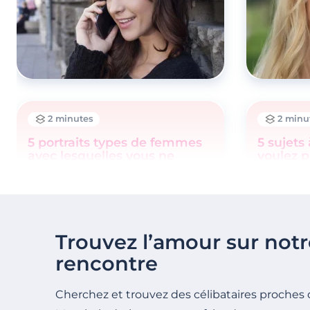
2 minutes
2 minu
5 portraits types de femmes
5 sujets 
avec lesquelles vous ne
voulez p
devriez pas aller plus loin
ensemb
Trouvez l’amour sur notr
rencontre
Cherchez et trouvez des célibataires proches 