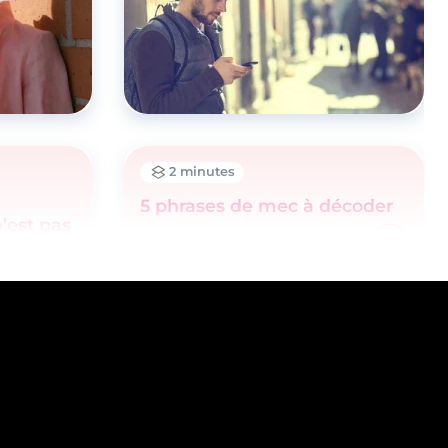
2 minutes
5 phrases de mec à décoder
’est pas
ir