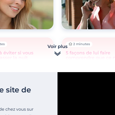
tes
2 minutes
Voir plus
à éviter si vous
5 façons de lui faire
asser la nuit
comprendre que ce n
le
une aventure d’un so
e site de
de chez vous sur