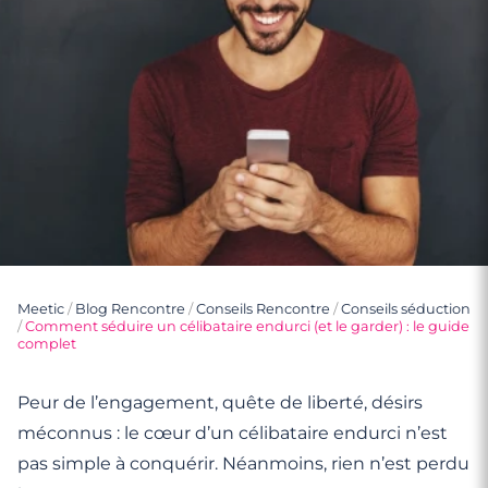
Meetic
/
Blog Rencontre
/
Conseils Rencontre
/
Conseils séduction
/
Comment séduire un célibataire endurci (et le garder) : le guide
complet
Peur de l’engagement, quête de liberté, désirs
méconnus : le cœur d’un célibataire endurci n’est
pas simple à conquérir. Néanmoins, rien n’est perdu