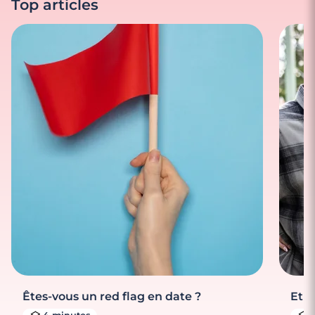
Top articles
Êtes-vous un red flag en date ?
Et s