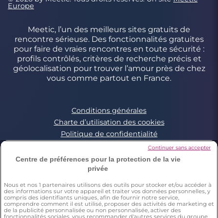
Europe
Meetic, l’un des meilleurs sites gratuits de
rencontre sérieuse. Des fonctionnalités gratuites
pour faire de vraies rencontres en toute sécurité :
profils contrôlés, critères de recherche précis et
géolocalisation pour trouver l’amour près de chez
vous comme partout en France.
Conditions générales
Charte d’utilisation des cookies
Politique de confidentialité
Conditions Générales applicables aux Events
Continuer sans accepter
Signaler un contenu illégal
Centre de préférences pour la protection de la vie
privée
Nous et nos
1
partenaires utilisons des outils pour stocker et/ou accéder à
*Estimation du nombre de personnes ayant déjà fait une
des informations sur votre appareil et traiter vos données personnelles, y
rencontre sur Meetic en France, Italie et Espagne. Chiffre obtenu
compris des identifiants uniques, afin de fournir notre service,
par l’extrapolation des résultats d’une enquête réalisée par
comprendre comment il est utilisé, proposer des activités de marketing et
Dynata en décembre 2023, sur 6011 personnes résidant en
de la publicité personnalisée ou non personnalisée, activer des
fonctionnalités sociales, vous recommander d'autres services du groupe
France, Italie et Espagne âgés de plus de 18 ans,par rapport à la