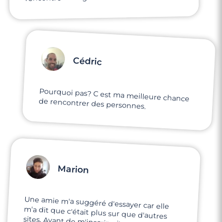
Cédric
Pourquoi pas? C est ma meilleure chance
de rencontrer des personnes.
Marion
Une amie m'a suggéré d'essayer car elle
m'a dit que c'était plus sur que d'autres
sites. Avant de m'inscrire, j'y croyais à
moitié, très vite j'ai fait plusieurs