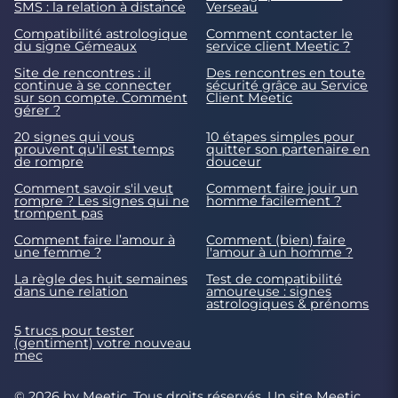
SMS : la relation à distance
Verseau
Compatibilité astrologique
Comment contacter le
du signe Gémeaux
service client Meetic ?
Site de rencontres : il
Des rencontres en toute
continue à se connecter
sécurité grâce au Service
sur son compte. Comment
Client Meetic
gérer ?
20 signes qui vous
10 étapes simples pour
prouvent qu'il est temps
quitter son partenaire en
de rompre
douceur
Comment savoir s'il veut
Comment faire jouir un
rompre ? Les signes qui ne
homme facilement ?
trompent pas
Comment faire l’amour à
Comment (bien) faire
une femme ?
l'amour à un homme ?
La règle des huit semaines
Test de compatibilité
dans une relation
amoureuse : signes
astrologiques & prénoms
5 trucs pour tester
(gentiment) votre nouveau
mec
© 2026 by Meetic. Tous droits réservés. Un site
Meetic