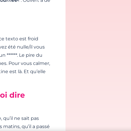
journée
« . Ouvert à de
ce texto est froid
 été nulle/il vous
n ******. Le pire du
mes. Pour vous calmer,
 est là. Et qu’elle
oi dire
qu’il ne sait pas
atins, qu’il a passé