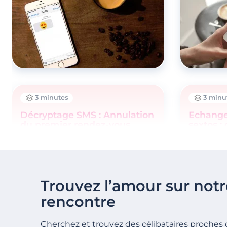
3 minutes
3 minu
Décryptage SMS : Annulation
Echange
du premier rendez-vous
sextos :
célibata
SMS
Trouvez l’amour sur notr
rencontre
Cherchez et trouvez des célibataires proches 