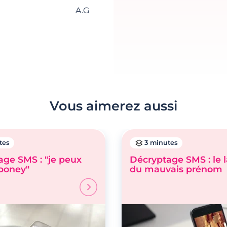
A.G
Vous aimerez aussi
tes
3 minutes
ge SMS : "je peux
Décryptage SMS : le 
 poney"
du mauvais prénom