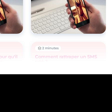
2 minutes
our qu'il
Comment rattraper un SMS
us
raté ?