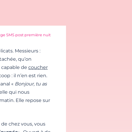
ge SMS post première nuit
icats. Messieurs :
étachée, qu’on
l capable de
coucher
op : il n’en est rien.
banal «
Bonjour, tu as
elle qui nous
atin. Elle repose sur
t de chez vous, vous