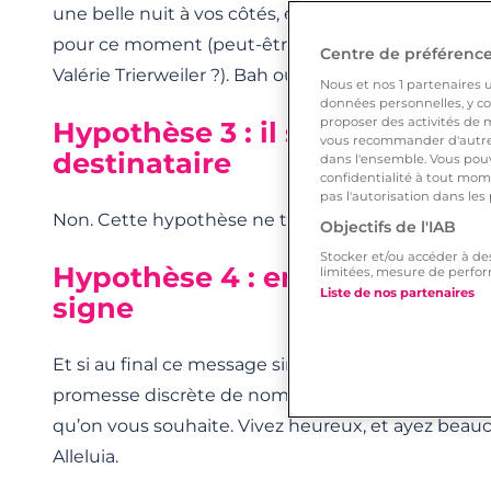
une belle nuit à vos côtés, et qu’il avait juste env
pour ce moment (peut-être même qu’il fait une sub
Centre de préférences
Valérie Trierweiler ?). Bah oui peut-être bien en fait
Nous et nos
1
partenaires ut
données personnelles, y com
proposer des activités de m
Hypothèse 3 : il s’est trompé 
vous recommander d'autres
destinataire
dans l'ensemble. Vous pouv
confidentialité à tout mome
pas l'autorisation dans les
Non. Cette hypothèse ne tient pas la route.
Objectifs de l'IAB
Stocker et/ou accéder à de
Hypothèse 4 : en fait, c’est p
limitées, mesure de perfor
Liste de nos partenaires
signe
Et si au final ce message simple et modéré était 
promesse discrète de nombreuses belles nuits en
qu’on vous souhaite. Vivez heureux, et ayez beau
Alleluia.