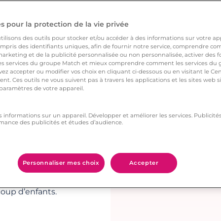
ie de vous remercier
tile allusion à
 pour la protection de la vie privée
.
ilisons des outils pour stocker et/ou accéder à des informations sur votre appa
pris des identifiants uniques, afin de fournir notre service, comprendre comm
arketing et de la publicité personnalisée ou non personnalisée, activer des fo
de
 services du groupe Match et mieux comprendre comment les services du g
ez accepter ou modifier vos choix en cliquant ci-dessous ou en visitant le Ce
nt. Ces outils ne vous suivent pas à travers les applications et les sites web
 paramètres de votre appareil.
s informations sur un appareil. Développer et améliorer les services. Publici
eut-être bon
mance des publicités et études d’audience.
finalement une
Personnaliser mes choix
Accepter
 perspective ? Tout ce
coup d’enfants.