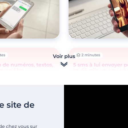
tes
2 minutes
Voir plus
 de numéros, textos,
5 sms à lui envoyer p
 quand les
se dévoile un peu pl
ires séduisent par
e site de
de chez vous sur