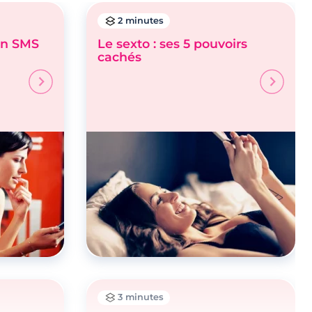
2 minutes
un SMS
Le sexto : ses 5 pouvoirs
cachés
3 minutes