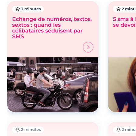
3 minutes
2 minu
Echange de numéros, textos,
5 sms à 
sextos : quand les
se dévoi
célibataires séduisent par
SMS
2 minutes
2 minu