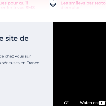
es pour qu’il
Les smileys par text
 enfin à vos SMS
d'emploi
e site de
de chez vous sur
s sérieuses en France.