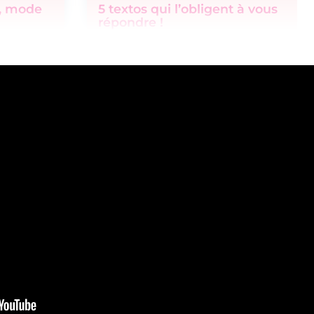
o, mode
5 textos qui l’obligent à vous
répondre !