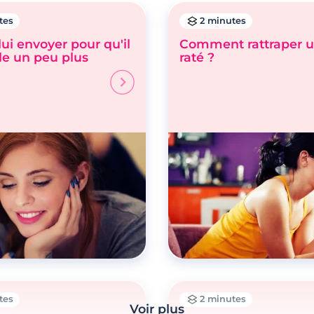
tes
2 minutes
lui envoyer pour qu'il
Comment rattraper 
le un peu plus
raté ?
tes
2 minutes
Voir plus