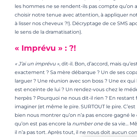
les hommes ne se rendent-ils pas compte qu’on 
choisir notre tenue avec attention, à appliquer no
à lisser nos cheveux ?!). Décryptage de ce SMS apo
le sens de la dramatisation).
« Imprévu » : ?!
« J’ai un imprévu »
, dit-il. Bon, d’accord, mais qu’e
exactement ? Sa mère débarque ? Un de ses copain
larguer ? Une réunion avec son boss ? Une ex qui 
est enceinte de lui ? Un rendez-vous chez le méd
herpès ? Pourquoi ne nous dit-il rien ? En restant fl
imaginer (et même le pire. SURTOUT le pire. C’est h
bien nous montrer qu’on n’a pas encore gagné le d
qu’on est pas encore la
number one
de sa vie… Mê
il n’a pas tort. Après tout, il ne nous doit aucun c