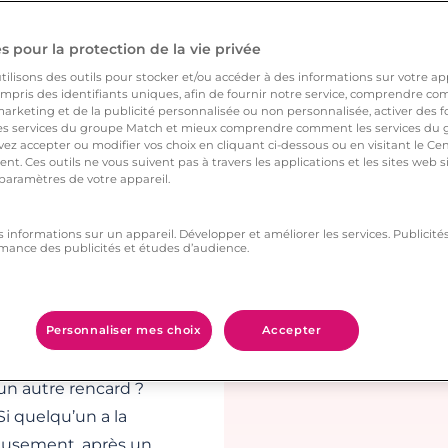
 pour la protection de la vie privée
ilisons des outils pour stocker et/ou accéder à des informations sur votre appa
roisième smiley en-
pris des identifiants uniques, afin de fournir notre service, comprendre comm
arketing et de la publicité personnalisée ou non personnalisée, activer des fo
Phone, Avec sa petite
 services du groupe Match et mieux comprendre comment les services du g
annonce du je-ne-
ez accepter ou modifier vos choix en cliquant ci-dessous ou en visitant le Ce
nt. Ces outils ne vous suivent pas à travers les applications et les sites web
n imagine notre
 paramètres de votre appareil.
ine à lui pardonner
s informations sur un appareil. Développer et améliorer les services. Publici
mance des publicités et études d’audience.
 le pense-t-il vraiment
Personnaliser mes choix
Accepter
 nous dire qu’il ne
/un autre rencard ?
Si quelqu’un a la
reusement, après un