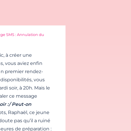
ge SMS : Annulation du
c, à créer une
, vous aviez enfin
Un premier rendez-
isponibilités, vous
di soir, à 20h. Mais le
naler ce message
oir :/ Peut-on
ts, Raphaël, ce jeune
oute pas qu’il a ruiné
heures de préparation :