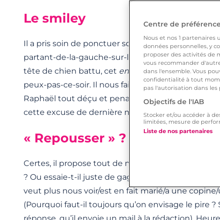
Le smiley
Centre de préférences
Nous et nos
1
partenaires ut
Il a pris soin de ponctuer son « imprévu » par le t
données personnelles, y com
proposer des activités de m
partant-de-la-gauche-sur-la-troisième-ligne de l’i
vous recommander d'autres
tête de chien battu, cet
emoji
attendrit un peu l’
dans l'ensemble. Vous pouv
confidentialité à tout mome
peux-pas-ce-soir. Il nous fait même sourire, car o
pas l'autorisation dans les
Raphaël tout déçu et penaud. Nous voilà plus encl
Objectifs de l'IAB
cette excuse de dernière minute.
Stocker et/ou accéder à de
limitées, mesure de perfor
Liste de nos partenaires
« Repousser » ? Mouais…
Certes, il propose tout de même de se revoir. Mais
? Ou essaie-t-il juste de gagner du temps avant de
veut plus nous voir/est en fait marié/a une copine
(Pourquoi faut-il toujours qu’on envisage le pire ? 
réponse, qu’il envoie un mail à la rédaction). Heu