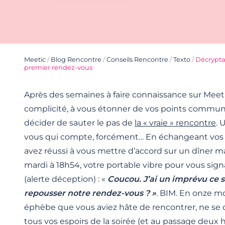
Meetic
/
Blog Rencontre
/
Conseils Rencontre
/
Texto
/
Décrypta
premier rendez-vous
Après des semaines à faire connaissance sur Meeti
complicité, à vous étonner de vos points communs
décider de sauter le pas de
la « vraie » rencontre
. 
vous qui compte, forcément… En échangeant vos d
avez réussi à vous mettre d’accord sur un dîner mar
mardi à 18h54, votre portable vibre pour vous sig
(alerte déception) : «
Coucou. J’ai un imprévu ce s
repousser notre rendez-vous ? »
. BIM. En onze mo
éphèbe que vous aviez hâte de rencontrer, ne se d
tous vos espoirs de la soirée (et au passage deux 