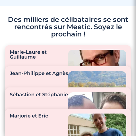
Des milliers de célibataires se sont
rencontrés sur Meetic. Soyez le
prochain !
Marie-Laure et
Guillaume
Jean-Philippe et Agnès
"Des mots doux par
messages et
Sébastien et Stéphanie
beaucoup de
tendresse quand
nous sommes
Marjorie et Eric
ensemble."
"Nous prenons soin
l’un de l’autre."
"Nous sommes tous
les deux au petit