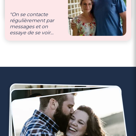
soins l’un pour l’autre,
en un regard on se
"On se contacte
comprend. On s’écrit
régulièrement par
des petits mots."
messages et on
essaye de se voir
lorsque notre emploi
du temps le permet."