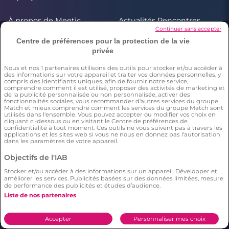
À propos de Meetic
Actualités Rencontres
Continuer sans accepter
Actualité de Meetic
Site de rencontre
Centre de préférences pour la protection de la vie
privée
Aide en ligne
Avis des membres Meetic
Rencontrez en sécurité
Nous et nos
1
partenaires utilisons des outils pour stocker et/ou accéder à
des informations sur votre appareil et traiter vos données personnelles, y
Love everywhere
compris des identifiants uniques, afin de fournir notre service,
comprendre comment il est utilisé, proposer des activités de marketing et
de la publicité personnalisée ou non personnalisée, activer des
fonctionnalités sociales, vous recommander d'autres services du groupe
Match et mieux comprendre comment les services du groupe Match sont
utilisés dans l'ensemble. Vous pouvez accepter ou modifier vos choix en
cliquant ci-dessous ou en visitant le Centre de préférences de
confidentialité à tout moment. Ces outils ne vous suivent pas à travers les
applications et les sites web si vous ne nous en donnez pas l'autorisation
dans les paramètres de votre appareil.
Les services Meetic
Objectifs de l'IAB
Site de rencontre sérieux
Rencontrer une femme
Stocker et/ou accéder à des informations sur un appareil. Développer et
et fiable : comment
célibataire
améliorer les services. Publicités basées sur des données limitées, mesure
trouver l'amour
de performance des publicités et études d’audience.
Liste de nos partenaires
Rencontrer un homme
Rencontre Lesbienne :
célibataire
découvrez votre match
idéal
Accepter
Personnaliser mes choix
Les cinq plus beaux
5 SMS pour le ou la faire