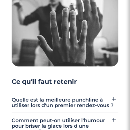
2 minutes
Faut-il envoyer un texto avant un premier
RDV ?
Ce qu'il faut retenir
Quelle est la meilleure punchline à
utiliser lors d'un premier rendez-vous ?
Sais-tu à quoi tu ressembles ? À l'As de trèfle
Comment peut-on utiliser l'humour
qui vient de piquer mon cœur. Oui, c'est
pour briser la glace lors d'une