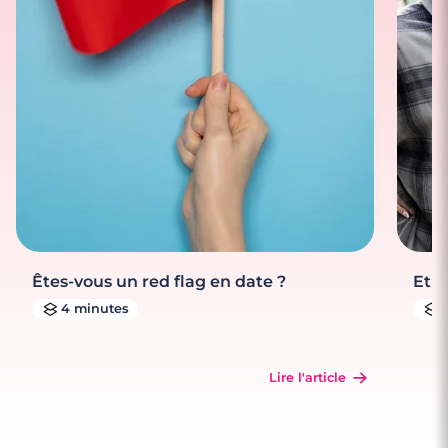
Êtes-vous un red flag en date ?
Et s
4 minutes
Lire l'article