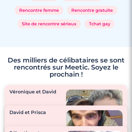
Rencontre femme
Rencontre gratuite
Site de rencontre sérieux
Tchat gay
Des milliers de célibataires se sont
rencontrés sur Meetic. Soyez le
prochain !
Véronique et David
David et Prisca
"La communication,
l’écoute, le respect