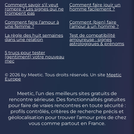
Comment savoir s'il veut
Comment faire jouir un
rompre ? Les signes qui ne
homme facilement ?
trompent pas
Comment faire l’amour à
Comment (bien) faire
une femme ?
l'amour à un homme ?
La règle des huit semaines
Test de compatibilité
dans une relation
amoureuse : signes
astrologiques & prénoms
5 trucs pour tester
(gentiment) votre nouveau
mec
© 2026 by Meetic. Tous droits réservés. Un site
Meetic
Europe
Meetic, l’un des meilleurs sites gratuits de
rencontre sérieuse. Des fonctionnalités gratuites
pour faire de vraies rencontres en toute sécurité :
profils contrôlés, critères de recherche précis et
géolocalisation pour trouver l’amour près de chez
vous comme partout en France.