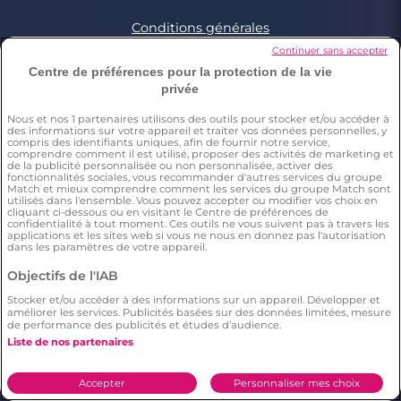
Conditions générales
Charte d’utilisation des cookies
Continuer sans accepter
Politique de confidentialité
Centre de préférences pour la protection de la vie
privée
Conditions Générales applicables aux Events
Signaler un contenu illégal
Nous et nos
1
partenaires utilisons des outils pour stocker et/ou accéder à
des informations sur votre appareil et traiter vos données personnelles, y
compris des identifiants uniques, afin de fournir notre service,
comprendre comment il est utilisé, proposer des activités de marketing et
de la publicité personnalisée ou non personnalisée, activer des
*Estimation du nombre de personnes ayant déjà fait une
fonctionnalités sociales, vous recommander d'autres services du groupe
rencontre sur Meetic en France, Italie et Espagne. Chiffre obtenu
Match et mieux comprendre comment les services du groupe Match sont
par l’extrapolation des résultats d’une enquête réalisée par
utilisés dans l'ensemble. Vous pouvez accepter ou modifier vos choix en
Dynata en décembre 2023, sur 6011 personnes résidant en
cliquant ci-dessous ou en visitant le Centre de préférences de
France, Italie et Espagne âgés de plus de 18 ans,par rapport à la
confidentialité à tout moment. Ces outils ne vous suivent pas à travers les
applications et les sites web si vous ne nous en donnez pas l'autorisation
population totale de cette tranche d’âge dans ces pays(Source
dans les paramètres de votre appareil.
Eurostat 2023). Il résulte de cette étude que respectivement 15%
(en France), 12% (en Italie), 10% (en Espagne) des répondants ont
Objectifs de l'IAB
déclaré avoir déjà fait une rencontre sur Meetic.
**Chaque description et photo de profil est modérée
Stocker et/ou accéder à des informations sur un appareil. Développer et
***Enquête menée par Dynata en décembre 2023, auprès d'un
améliorer les services. Publicités basées sur des données limitées, mesure
échantillon représentatif de 2006 personnes de 18 ans et plus en
de performance des publicités et études d’audience.
France. Il résulte de cette étude statistique que le nombre
Liste de nos partenaires
d'utilisateurs sur Meetic (=397 répondants) a un plus grand
nombre de relations longues (plus de 6 mois), en comparaison
aux autres sites/applications de rencontre.
Accepter
Personnaliser mes choix
****Selon une étude Dynata réalisée en décembre 2023 auprès
d'un échantillon représentatif de 2006 personnes 18+ en France.