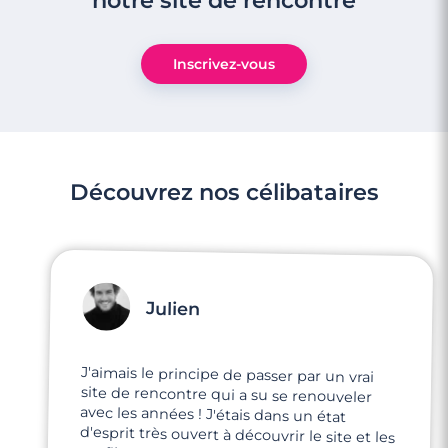
notre site de rencontre
Inscrivez-vous
Découvrez nos célibataires
Julien
J'aimais le principe de passer par un vrai
site de rencontre qui a su se renouveler
avec les années ! J'étais dans un état
d'esprit très ouvert à découvrir le site et les
profils représentés, et très enthousiaste à