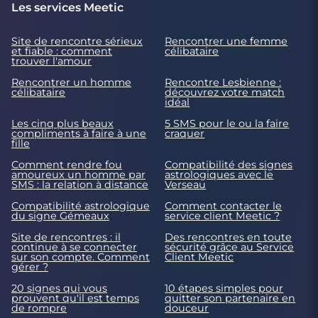
Les services Meetic
Site de rencontre sérieux
Rencontrer une femme
et fiable : comment
célibataire
trouver l'amour
Rencontrer un homme
Rencontre Lesbienne :
célibataire
découvrez votre match
idéal
Les cinq plus beaux
5 SMS pour le ou la faire
compliments à faire à une
craquer
fille
Comment rendre fou
Compatibilité des signes
amoureux un homme par
astrologiques avec le
SMS : la relation à distance
Verseau
Compatibilité astrologique
Comment contacter le
du signe Gémeaux
service client Meetic ?
Site de rencontres : il
Des rencontres en toute
continue à se connecter
sécurité grâce au Service
sur son compte. Comment
Client Meetic
gérer ?
20 signes qui vous
10 étapes simples pour
prouvent qu'il est temps
quitter son partenaire en
de rompre
douceur