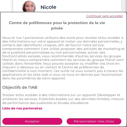
Nicole
Continuer sans accepter
Centre de préférences pour la protection de la vie
J'étais célibataire et j'ai pris la décision de
privée
m'inscrire sur Meetic. Cela a changé du
tout au tout, je pouvais parler avec des
Nous et nos
1
partenaires utilisons des outils pour stocker et/ou accéder à
personnes respectueuses. Cela m'a mise en
des informations sur votre appareil et traiter vos données personnelles, y
compris des identifiants uniques, afin de fournir notre service,
confiance, je me sens maintenant prête
comprendre comment il est utilisé, proposer des activités de marketing et
de la publicité personnalisée ou non personnalisée, activer des
pour une nouvelle vie.
fonctionnalités sociales, vous recommander d'autres services du groupe
Match et mieux comprendre comment les services du groupe Match sont
utilisés dans l'ensemble. Vous pouvez accepter ou modifier vos choix en
cliquant ci-dessous ou en visitant le Centre de préférences de
confidentialité à tout moment. Ces outils ne vous suivent pas à travers les
applications et les sites web si vous ne nous en donnez pas l'autorisation
dans les paramètres de votre appareil.
Objectifs de l'IAB
Julie
Stocker et/ou accéder à des informations sur un appareil. Développer et
améliorer les services. Publicités basées sur des données limitées, mesure
de performance des publicités et études d’audience.
J'avais envie de me lancer dans la
recherche d'une belle personne. J'ai de
bons retours de mes amis sur les sites mais
j'ai de très mauvaises expériences sur
d'autres sites. Je voulais tester Meetic,
comme une dernière chance aux
Liste de nos partenaires
Accepter
Personnaliser mes choix