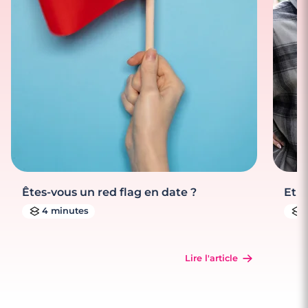
Êtes-vous un red flag en date ?
Et s
4 minutes
Lire l'article