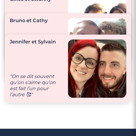
"Nous prenons soin
l’un de l’autre,
Bruno et Cathy
entretien de la
maison, récupérer et
"Nos principales
s’occuper des
petites attentions
Jennifer et Sylvain
enfants…"
passent par des petits
mots doux."
"Nous nous appelons
plusieurs fois par
jour."
"On se dit souvent
qu’on s’aime qu’on
est fait l’un pour
l’autre 🥰"