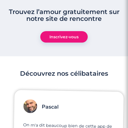
Trouvez l’amour gratuitement sur
notre site de rencontre
Inscrivez-vous
Découvrez nos célibataires
Pascal
On m'a dit beaucoup bien de cette app de
rencontre. Je suis dans un état d'esprit très
motivé, j'ai vraiment envie rencontrer mon