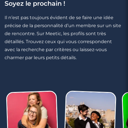
4 minutes
Soyez le prochain !
10 fausses excuses pour ne pas oser
Il n’est pas toujours évident de se faire une idée
précise de la personnalité d’un membre sur un site
de rencontre. Sur Meetic, les profils sont très
détaillés. Trouvez ceux qui vous correspondent
avec la recherche par critères ou laissez-vous
charmer par leurs petits détails.
9 minutes
Bien vivre ses complexes