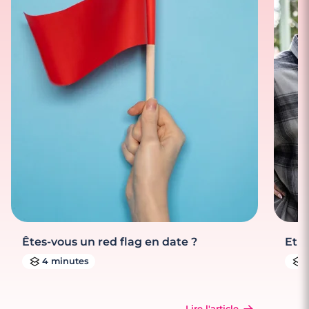
Êtes-vous un red flag en date ?
Et s
4 minutes
Lire l'article