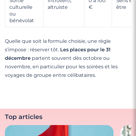
Sortie
Introverti,
0 à 100
Sens et 
culturelle
altruiste
€
être
ou
bénévolat
Quelle que soit la formule choisie, une règle
s’impose : réserver tôt.
Les places pour le 31
décembre
partent souvent dès octobre ou
novembre, en particulier pour les soirées et les
voyages de groupe entre célibataires.
Top articles