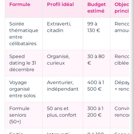
Formule
Profil idéal
Budget
Objecti
estimé
princip
Soirée
Extraverti,
99 à
Rencon
thématique
citadin
130 €
amoure
entre
célibataires
Speed
Organisé,
30 à 80
Rencon
dating le 31
curieux
€
ciblées
décembre
Voyage
Aventurier,
400 à 1
Dépays
organisé
indépendant
500 €
+ renco
entre solos
Formule
50 ans et
300 à 1
Convivia
seniors
plus, confort
200 €
rencont
(50+)