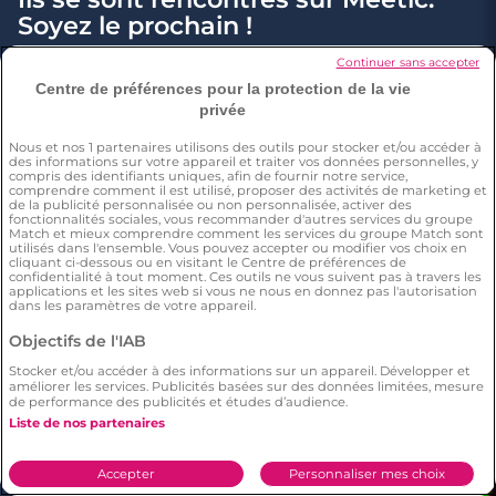
Soyez le prochain !
3 minutes
Continuer sans accepter
Il n’est pas toujours évident de se faire une idée
Centre de préférences pour la protection de la vie
10 bonnes raisons de partir en week-end
privée
précise de la personnalité d’un membre sur un site
en solo
de rencontre. Sur Meetic, les profils sont très
Nous et nos
1
partenaires utilisons des outils pour stocker et/ou accéder à
des informations sur votre appareil et traiter vos données personnelles, y
détaillés. Trouvez ceux qui vous correspondent
compris des identifiants uniques, afin de fournir notre service,
comprendre comment il est utilisé, proposer des activités de marketing et
avec la recherche par critères ou laissez-vous
de la publicité personnalisée ou non personnalisée, activer des
fonctionnalités sociales, vous recommander d'autres services du groupe
charmer par leurs petits détails.
Match et mieux comprendre comment les services du groupe Match sont
utilisés dans l'ensemble. Vous pouvez accepter ou modifier vos choix en
cliquant ci-dessous ou en visitant le Centre de préférences de
confidentialité à tout moment. Ces outils ne vous suivent pas à travers les
applications et les sites web si vous ne nous en donnez pas l'autorisation
dans les paramètres de votre appareil.
Objectifs de l'IAB
Stocker et/ou accéder à des informations sur un appareil. Développer et
améliorer les services. Publicités basées sur des données limitées, mesure
de performance des publicités et études d’audience.
Liste de nos partenaires
Accepter
Personnaliser mes choix