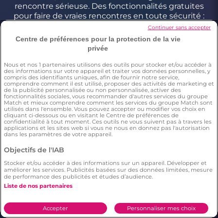
rencontre sérieuse. Des fonctionnalités gratuites
pour faire de vraies rencontres en toute sécurité :
profils contrôlés, critères de recherche précis et
Continuer sans accepter
géolocalisation pour trouver l’amour près de chez
Centre de préférences pour la protection de la vie
vous comme partout en France.
privée
Nous et nos
1
partenaires utilisons des outils pour stocker et/ou accéder à
des informations sur votre appareil et traiter vos données personnelles, y
Conditions générales
compris des identifiants uniques, afin de fournir notre service,
comprendre comment il est utilisé, proposer des activités de marketing et
Charte d’utilisation des cookies
de la publicité personnalisée ou non personnalisée, activer des
fonctionnalités sociales, vous recommander d'autres services du groupe
Politique de confidentialité
Match et mieux comprendre comment les services du groupe Match sont
utilisés dans l'ensemble. Vous pouvez accepter ou modifier vos choix en
Conditions Générales applicables aux Events
cliquant ci-dessous ou en visitant le Centre de préférences de
confidentialité à tout moment. Ces outils ne vous suivent pas à travers les
Signaler un contenu illégal
applications et les sites web si vous ne nous en donnez pas l'autorisation
dans les paramètres de votre appareil.
Objectifs de l'IAB
*Estimation du nombre de personnes ayant déjà fait une
rencontre sur Meetic en France, Italie et Espagne. Chiffre obtenu
Stocker et/ou accéder à des informations sur un appareil. Développer et
par l’extrapolation des résultats d’une enquête réalisée par
améliorer les services. Publicités basées sur des données limitées, mesure
de performance des publicités et études d’audience.
Dynata en décembre 2023, sur 6011 personnes résidant en
France, Italie et Espagne âgés de plus de 18 ans,par rapport à la
Liste de nos partenaires
population totale de cette tranche d’âge dans ces pays(Source
Eurostat 2023). Il résulte de cette étude que respectivement 15%
(en France), 12% (en Italie), 10% (en Espagne) des répondants ont
Accepter
Personnaliser mes choix
déclaré avoir déjà fait une rencontre sur Meetic.