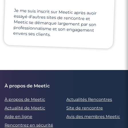
Je me suis inscrit sur Meetic après avoir
essayé d'autres sites de rencontre et
Meetic se démarque largement par son
professionnalisme et son engagement
envers ses clients.
À propos de Meetic
À propos de Meetic
Actualités Rencontres
Actualité de Meetic
Site de rencontre
Aide en ligne
Avis des membres Meetic
Rencontrez en sécurité