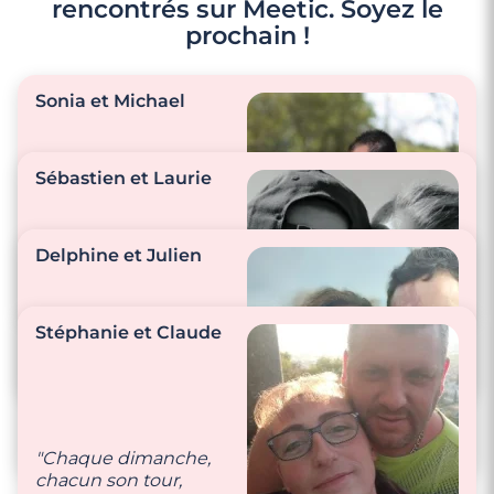
rencontrés sur Meetic. Soyez le
prochain !
Sonia et Michael
Sébastien et Laurie
"Nous nous disons je t
aime plusieurs fois
Delphine et Julien
par jour, des petits
cadeaux de temps en
"Nous prenons soin
temps, des câlins…"
l’un de l’autre,
Stéphanie et Claude
entretien de la
maison, récupérer et
"Prendre soin l’un de
s’occuper des
l’autre et la
enfants…"
bienveillance sont
pour nous très
"Chaque dimanche,
importants."
chacun son tour,