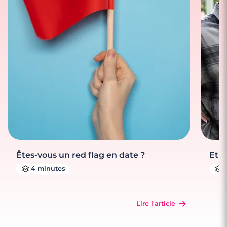
Êtes-vous un red flag en date ?
Et s
4 minutes
Lire l'article