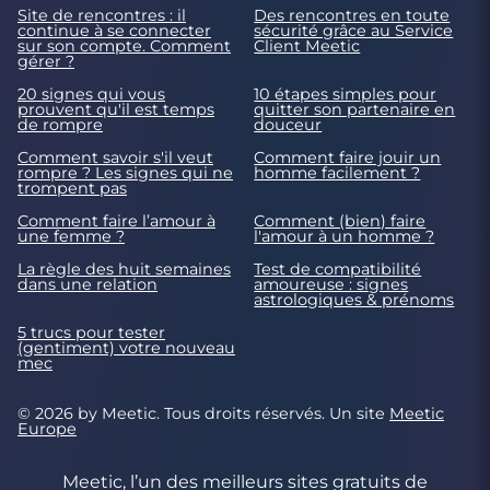
Site de rencontres : il
Des rencontres en toute
continue à se connecter
sécurité grâce au Service
sur son compte. Comment
Client Meetic
gérer ?
20 signes qui vous
10 étapes simples pour
prouvent qu'il est temps
quitter son partenaire en
de rompre
douceur
Comment savoir s'il veut
Comment faire jouir un
rompre ? Les signes qui ne
homme facilement ?
trompent pas
Comment faire l’amour à
Comment (bien) faire
une femme ?
l'amour à un homme ?
La règle des huit semaines
Test de compatibilité
dans une relation
amoureuse : signes
astrologiques & prénoms
5 trucs pour tester
(gentiment) votre nouveau
mec
© 2026 by Meetic. Tous droits réservés. Un site
Meetic
Europe
Meetic, l’un des meilleurs sites gratuits de