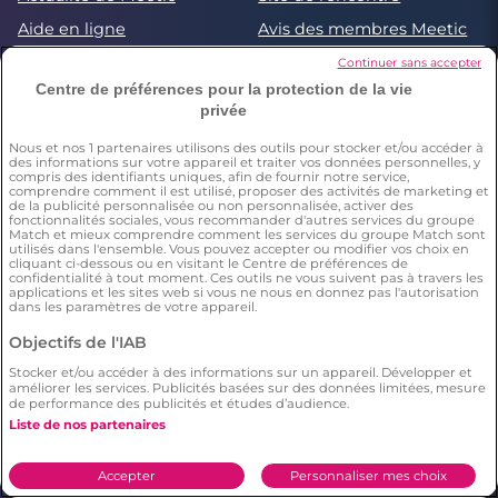
Aide en ligne
Avis des membres Meetic
Rencontrez en sécurité
Continuer sans accepter
Centre de préférences pour la protection de la vie
Love everywhere
privée
Nous et nos
1
partenaires utilisons des outils pour stocker et/ou accéder à
des informations sur votre appareil et traiter vos données personnelles, y
compris des identifiants uniques, afin de fournir notre service,
comprendre comment il est utilisé, proposer des activités de marketing et
de la publicité personnalisée ou non personnalisée, activer des
fonctionnalités sociales, vous recommander d'autres services du groupe
Les services Meetic
Match et mieux comprendre comment les services du groupe Match sont
utilisés dans l'ensemble. Vous pouvez accepter ou modifier vos choix en
cliquant ci-dessous ou en visitant le Centre de préférences de
confidentialité à tout moment. Ces outils ne vous suivent pas à travers les
Site de rencontre sérieux
Rencontrer une femme
applications et les sites web si vous ne nous en donnez pas l'autorisation
et fiable : comment
célibataire
dans les paramètres de votre appareil.
trouver l'amour
Objectifs de l'IAB
Rencontrer un homme
Rencontre Lesbienne :
célibataire
découvrez votre match
Stocker et/ou accéder à des informations sur un appareil. Développer et
idéal
améliorer les services. Publicités basées sur des données limitées, mesure
de performance des publicités et études d’audience.
Les cinq plus beaux
5 SMS pour le ou la faire
compliments à faire à une
craquer
Liste de nos partenaires
fille
Comment rendre fou
Compatibilité des signes
Accepter
Personnaliser mes choix
amoureux un homme par
astrologiques avec le