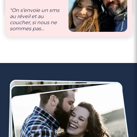
douce et caline."
se fait de bons petits
comme ça que nous
plats et on s’aime !"
prenons soin de notre
"On s’envoie un sms
couple 💕"
au réveil et au
coucher, si nous ne
sommes pas
ensemble."