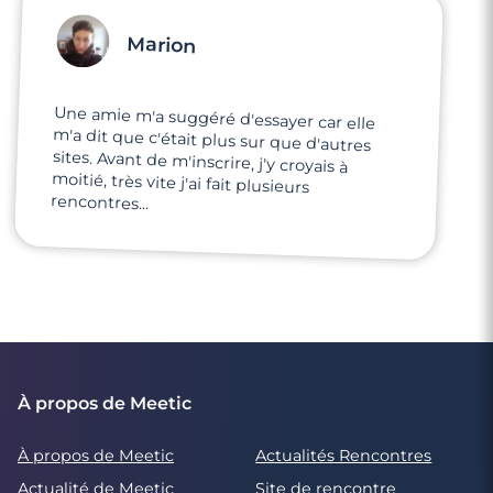
Marion
Une amie m'a suggéré d'essayer car elle
m'a dit que c'était plus sur que d'autres
sites. Avant de m'inscrire, j'y croyais à
moitié, très vite j'ai fait plusieurs
rencontres...
À propos de Meetic
À propos de Meetic
Actualités Rencontres
Actualité de Meetic
Site de rencontre