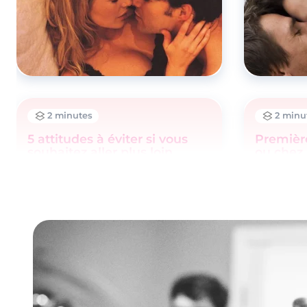
2 minutes
2 minu
5 attitudes à éviter si vous
Première
souhaitez aller plus loin
ou chez