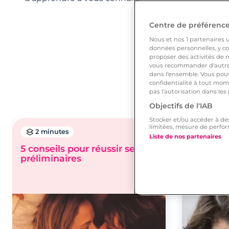
Centre de préférences
Nous et nos
1
partenaires ut
données personnelles, y com
proposer des activités de m
vous recommander d'autres
dans l'ensemble. Vous pouv
confidentialité à tout mome
pas l'autorisation dans les
Objectifs de l'IAB
Stocker et/ou accéder à de
limitées, mesure de perfor
2 minutes
2 minu
Liste de nos partenaires
5 conseils pour réussir ses
5 idées 
préliminaires