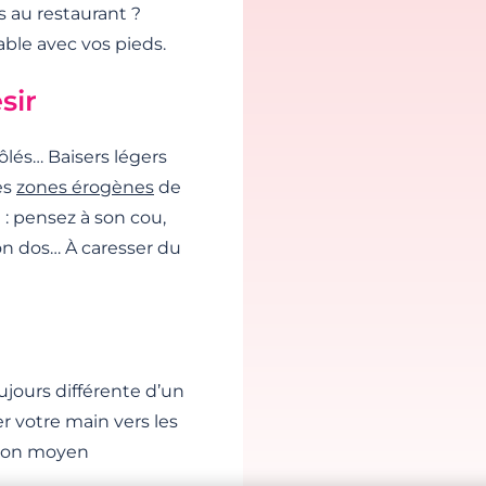
s au restaurant ?
ble avec vos pieds.
sir
ôlés… Baisers légers
es
zones érogènes
de
 : pensez à son cou,
 son dos… À caresser du
ujours différente d’un
r votre main vers les
n bon moyen