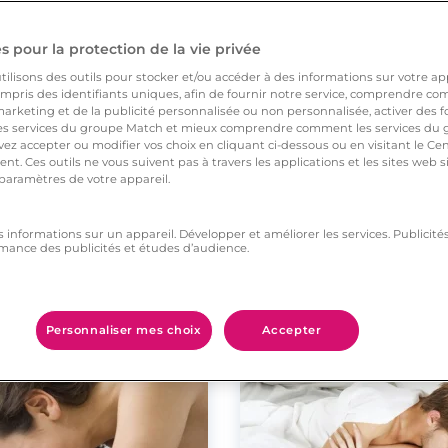
 pour la protection de la vie privée
ilisons des outils pour stocker et/ou accéder à des informations sur votre appa
pris des identifiants uniques, afin de fournir notre service, comprendre comm
arketing et de la publicité personnalisée ou non personnalisée, activer des fo
 services du groupe Match et mieux comprendre comment les services du g
ez accepter ou modifier vos choix en cliquant ci-dessous ou en visitant le Ce
nt. Ces outils ne vous suivent pas à travers les applications et les sites web
Vous aimerez aussi
 paramètres de votre appareil.
s informations sur un appareil. Développer et améliorer les services. Publici
mance des publicités et études d’audience.
tes
2 minutes
de jeux coquins
5 conseils pour les
maladroits au lit
Personnaliser mes choix
Accepter