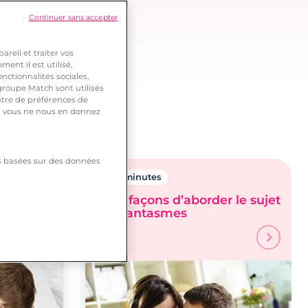
Continuer sans accepter
reil et traiter vos
ent il est utilisé,
nctionnalités sociales,
roupe Match sont utilisés
ntre de préférences de
 si vous ne nous en donnez
tés basées sur des données
2 minutes
 hommes
Cinq façons d’aborder le sujet
des fantasmes