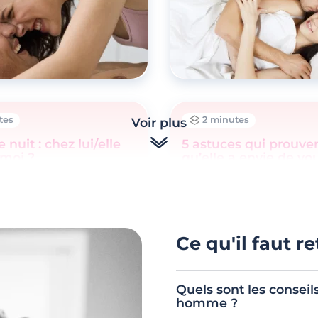
tes
2 minutes
Voir plus
 nuit : chez lui/elle
5 astuces qui prouve
 moi ?
qu’elle a envie de vo
Ce qu'il faut re
Quels sont les conseil
homme ?