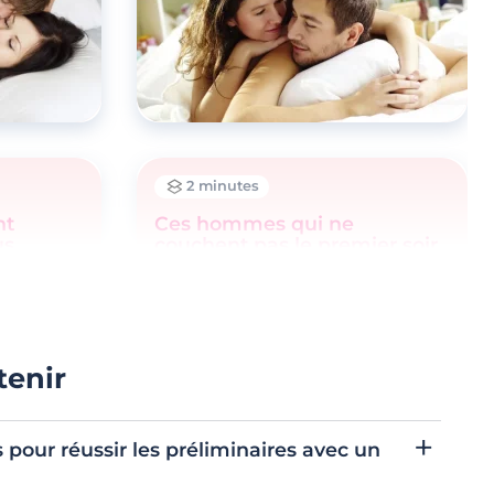
2 minutes
nt
Ces hommes qui ne
us
couchent pas le premier soir
tenir
s pour réussir les préliminaires avec un