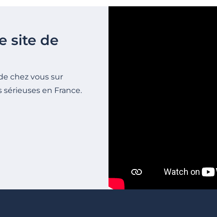
e site de
de chez vous sur
s sérieuses en France.