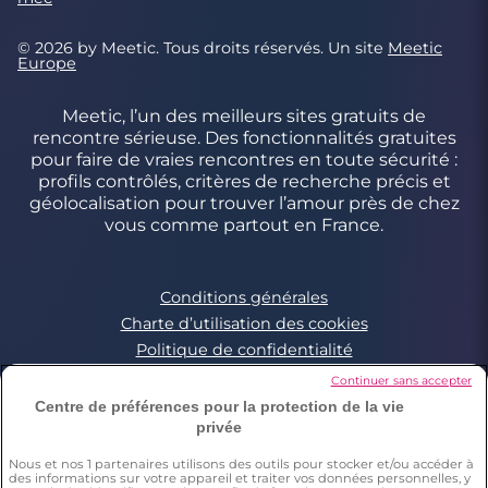
© 2026 by Meetic. Tous droits réservés. Un site
Meetic
Europe
Meetic, l’un des meilleurs sites gratuits de
rencontre sérieuse. Des fonctionnalités gratuites
pour faire de vraies rencontres en toute sécurité :
profils contrôlés, critères de recherche précis et
géolocalisation pour trouver l’amour près de chez
vous comme partout en France.
Conditions générales
Charte d’utilisation des cookies
Politique de confidentialité
Conditions Générales applicables aux Events
Continuer sans accepter
Signaler un contenu illégal
Centre de préférences pour la protection de la vie
privée
Nous et nos
1
partenaires utilisons des outils pour stocker et/ou accéder à
*Estimation du nombre de personnes ayant déjà fait une
des informations sur votre appareil et traiter vos données personnelles, y
rencontre sur Meetic en France, Italie et Espagne. Chiffre obtenu