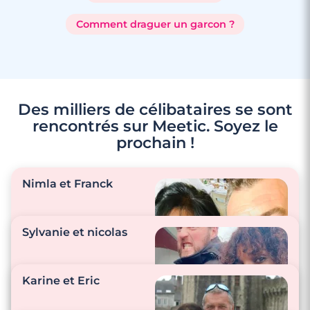
Comment draguer un garcon ?
Des milliers de célibataires se sont
rencontrés sur Meetic. Soyez le
prochain !
Nimla et Franck
Sylvanie et nicolas
"Nous prenons soin
Karine et Eric
l’un de l’autre au
quotidien."