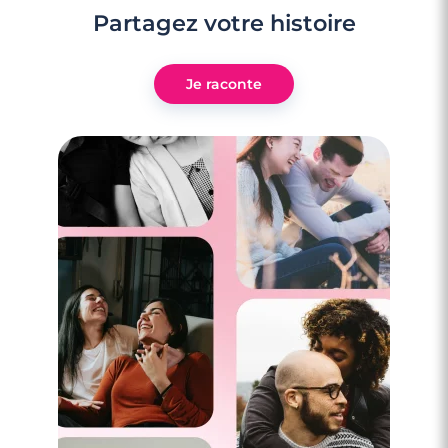
Partagez votre histoire
Je raconte
2 minutes
5 secrets inavouables à avouer à son(sa)
chéri(e)