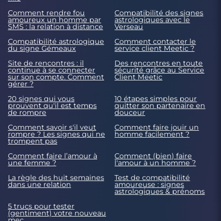
Comment rendre fou
Compatibilité des signes
amoureux un homme par
astrologiques avec le
SMS : la relation à distance
Verseau
Compatibilité astrologique
Comment contacter le
du signe Gémeaux
service client Meetic ?
Site de rencontres : il
Des rencontres en toute
continue à se connecter
sécurité grâce au Service
sur son compte. Comment
Client Meetic
gérer ?
20 signes qui vous
10 étapes simples pour
prouvent qu'il est temps
quitter son partenaire en
de rompre
douceur
Comment savoir s'il veut
Comment faire jouir un
rompre ? Les signes qui ne
homme facilement ?
trompent pas
Comment faire l’amour à
Comment (bien) faire
une femme ?
l'amour à un homme ?
La règle des huit semaines
Test de compatibilité
dans une relation
amoureuse : signes
astrologiques & prénoms
5 trucs pour tester
(gentiment) votre nouveau
mec