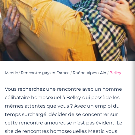
Meetic
/
Rencontre gay en France
/
Rhône Alpes
/
Ain
/
Belley
Vous recherchez une rencontre avec un homme
célibataire homosexuel à Belley qui possède les
mêmes attentes que vous ? Avec un emploi du
temps surchargé, décider de se concentrer sur
cette rencontre amoureuse n’est pas évident. Le
site de rencontres homosexuelles Meetic vous