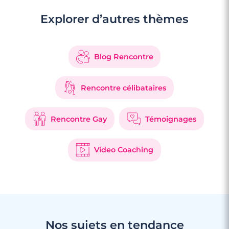
Explorer d’autres thèmes
Blog Rencontre
Rencontre célibataires
Rencontre Gay
Témoignages
Video Coaching
Nos sujets en tendance