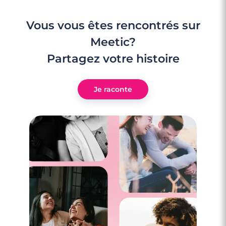
Vous vous êtes rencontrés sur
Meetic?
Partagez votre histoire
Je raconte