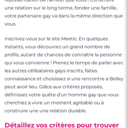
une relation sur le long terme, fonder une famille,
votre partenaire gay va dans la même direction que
vous.
Inscrivez-vous sur le site Meetic. En quelques
instants, vous découvrez un grand nombre de
profils, autant de chances de connaître la personne
qui vous convienne ! Prenez le temps de parler avec
les autres célibataires gays inscrits, faites
connaissance et choisissez si une rencontre à Belley
peut avoir lieu. Grâce aux critères proposés,
définissez votre quête d’un homme gay que vous
cherchiez à vivre un moment agréable ou à
construire une une relation durable.
Détaillez vos critères pour trouver