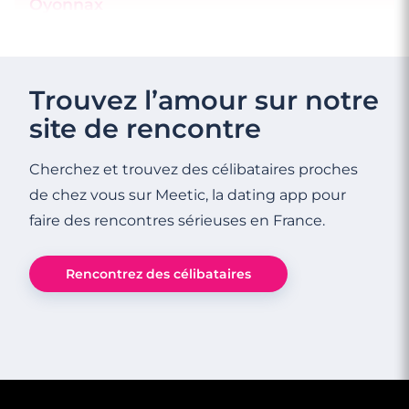
Oyonnax
Trouvez l’amour sur notre
3 minutes
site de rencontre
Rencontre à Voisins-le-Bretonneux
Cherchez et trouvez des célibataires proches
de chez vous sur Meetic, la dating app pour
faire des rencontres sérieuses en France.
Rencontrez des célibataires