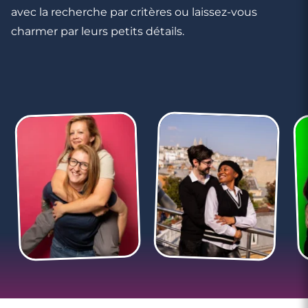
avec la recherche par critères ou laissez-vous
charmer par leurs petits détails.