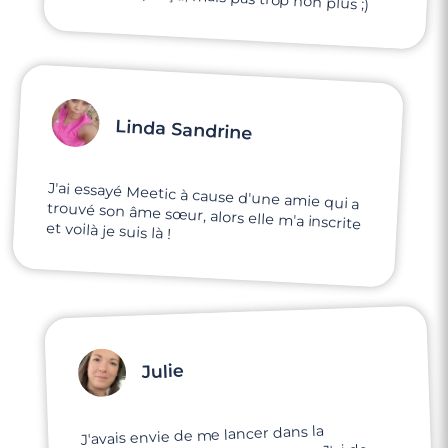
Linda Sandrine
J'ai essayé Meetic à cause d'une amie qui a
trouvé son âme sœur, alors elle m'a inscrite
et voilà je suis là !
Julie
J'avais envie de me lancer dans la