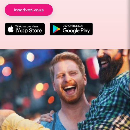
Inscrivez-vous