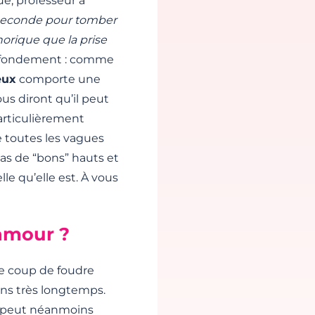
ue, professeur à
seconde pour tomber
orique que la prise
s fondement : comme
eux
comporte une
s diront qu’il peut
articulièrement
e toutes les vagues
pas de “bons” hauts et
lle qu’elle est. À vous
’amour ?
le coup de foudre
ins très longtemps.
l peut néanmoins