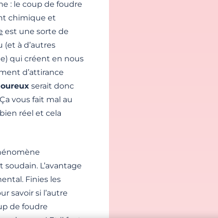
me : le coup de foudre
ent chimique et
e
est une sorte de
(et à d’autres
) qui créent en nous
iment d’attirance
moureux
serait donc
a vous fait mal au
ien réel et cela
 phénomène
t soudain. L’avantage
ental. Finies les
 savoir si l’autre
oup de foudre