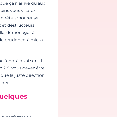
que ça n’arrive qu’aux
moins vous y serez
tempête amoureuse
ux et destructeurs
lle, déménager à
s de prudence, à mieux
 fond, à quoi sert-il
n ? Si vous devez être
t que la juste direction
ider !
quelques