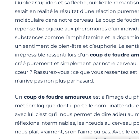
Oubliez Cupidon et sa flèche, oubliez le romantis
serait en réalité le résultat d’une réaction purem
moléculaire dans notre cerveau. Le
coup de foudr
réponse biologique aux phéromones d’un individu 
substances comme l’amphétamine et la dopamine
un sentiment de bien-être et d’euphorie. Le sent
irrépressible ressenti lors d’un
coup de foudre a
créé purement et simplement par notre cerveau. Ç
cœur ? Rassurez-vous : ce que vous ressentez est b
n’arrive pas non plus par hasard.
Un
coup de foudre amoureux
est à l’image du
météorologique dont il porte le nom : inattendu e
avec lui, c’est qu’il nous permet de dire adieu au m
réflexions interminables, les nœuds au cerveau pour
nous plait vraiment, si on l’aime ou pas. Avec le c