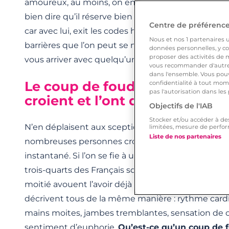
amoureux, au moins, on en est sûr : l’autre, on l’a da
bien dire qu’il réserve bien des surprises ce coup
Centre de préférences
car avec lui, exit les codes habituels, les conventio
Nous et nos
1
partenaires ut
barrières que l’on peut se mettre. Un
coup de fo
données personnelles, y com
proposer des activités de m
vous arriver avec quelqu’un de très différent de v
vous recommander d'autres
dans l'ensemble. Vous pouv
Le coup de foudre, beaucoup
confidentialité à tout mome
pas l'autorisation dans les
croient et l’ont déjà ressenti
Objectifs de l'IAB
Stocker et/ou accéder à de
N’en déplaisent aux sceptiques et autres briseurs 
limitées, mesure de perfor
Liste de nos partenaires
nombreuses personnes croient dur comme fer à
instantané. Si l’on se fie à un sondage Ipsos datan
trois-quarts des Français sont persuadés de son ex
moitié avouent l’avoir déjà vécu. La preuve : ceux q
décrivent tous de la même manière : rythme cardi
mains moites, jambes tremblantes, sensation de c
sentiment d’euphorie.
Qu’est-ce qu’un coup de 