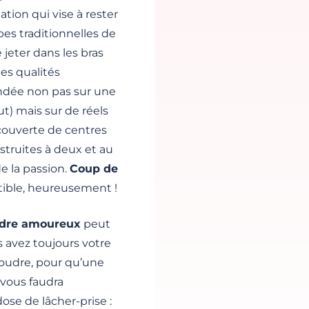
iation qui vise à rester
pes traditionnelles de
 jeter dans les bras
des qualités
fondée non pas sur une
t) mais sur de réels
couverte de centres
struites à deux et au
de la passion.
Coup de
tible, heureusement !
udre amoureux
peut
us avez toujours votre
foudre, pour qu’une
 vous faudra
se de lâcher-prise :