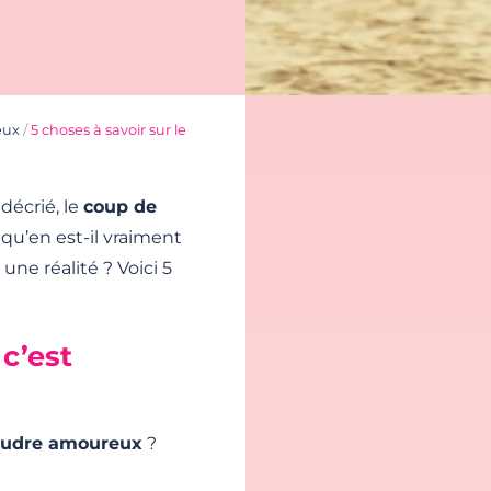
eux
/
5 choses à savoir sur le
décrié, le
coup de
s qu’en est-il vraiment
e réalité ? Voici 5
c’est
foudre amoureux
?