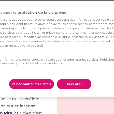
ns la peau ! Et il faut
 de foudre amoureux,
 pour la protection de la vie privée
ns sociales et autres
ilisons des outils pour stocker et/ou accéder à des informations sur votre appa
udre amoureux
peut
pris des identifiants uniques, afin de fournir notre service, comprendre comm
arketing et de la publicité personnalisée ou non personnalisée, activer des fo
os goûts habituels.
 services du groupe Match et mieux comprendre comment les services du g
ez accepter ou modifier vos choix en cliquant ci-dessous ou en visitant le Ce
 de gens y
nt. Ces outils ne vous suivent pas à travers les applications et les sites web
 paramètres de votre appareil.
s informations sur un appareil. Développer et améliorer les services. Publici
de rêves, de
mance des publicités et études d’audience.
 cet envoûtement
t de 2012, près de
istence et plus de la
Personnaliser mes choix
Accepter
ui l’ont ressenti le
aque qui s’accélère,
haleur et intense
foudre ?
Et bien c’est