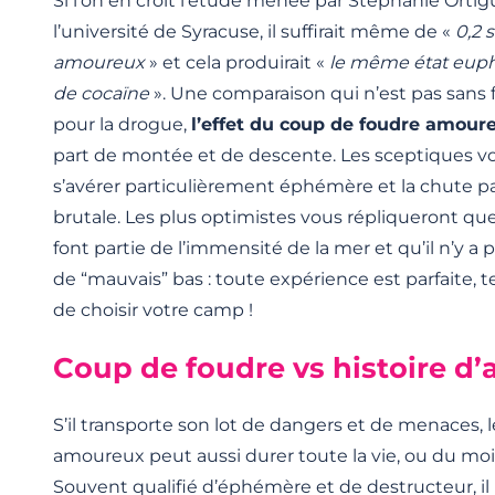
Si l’on en croit l’étude menée par Stéphanie Ortig
l’université de Syracuse, il suffirait même de «
0,2 
amoureux
» et cela produirait «
le même état euph
de cocaïne
». Une comparaison qui n’est pas san
pour la drogue,
l’effet du coup de foudre amour
part de montée et de descente. Les sceptiques vou
s’avérer particulièrement éphémère et la chute p
brutale. Les plus optimistes vous répliqueront qu
font partie de l’immensité de la mer et qu’il n’y a 
de “mauvais” bas : toute expérience est parfaite, te
de choisir votre camp !
Coup de foudre vs histoire d
S’il transporte son lot de dangers et de menaces, 
amoureux peut aussi durer toute la vie, ou du mo
Souvent qualifié d’éphémère et de destructeur, i