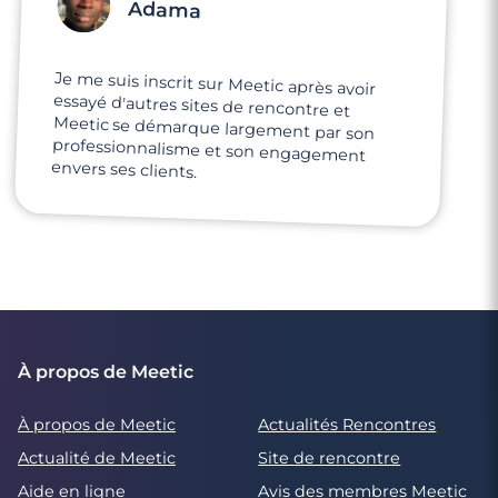
Adama
Je me suis inscrit sur Meetic après avoir
essayé d'autres sites de rencontre et
Meetic se démarque largement par son
professionnalisme et son engagement
envers ses clients.
À propos de Meetic
À propos de Meetic
Actualités Rencontres
Actualité de Meetic
Site de rencontre
Aide en ligne
Avis des membres Meetic