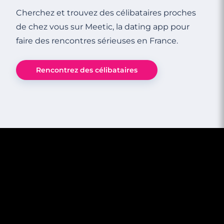
Cherchez et trouvez des célibataires proches
de chez vous sur Meetic, la dating app pour
faire des rencontres sérieuses en France.
3 minutes
Rencontrez des célibataires
Les sujets à évoquer avant le premier
rendez-vous