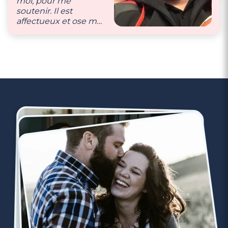
moi, pour me
beaucoup ensemble."
soutenir. Il est
affectueux et ose me
dire qu’il m’aime et
que je suis celle qu’il a
toujours attendu, qui
le comble au
quotidien et qui est
douce et caline."