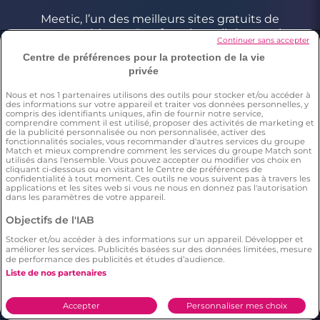
Meetic, l’un des meilleurs sites gratuits de
rencontre sérieuse. Des fonctionnalités gratuites
Continuer sans accepter
pour faire de vraies rencontres en toute sécurité :
Centre de préférences pour la protection de la vie
profils contrôlés, critères de recherche précis et
privée
géolocalisation pour trouver l’amour près de chez
vous comme partout en France.
Nous et nos
1
partenaires utilisons des outils pour stocker et/ou accéder à
des informations sur votre appareil et traiter vos données personnelles, y
compris des identifiants uniques, afin de fournir notre service,
comprendre comment il est utilisé, proposer des activités de marketing et
de la publicité personnalisée ou non personnalisée, activer des
Conditions générales
fonctionnalités sociales, vous recommander d'autres services du groupe
Match et mieux comprendre comment les services du groupe Match sont
Charte d’utilisation des cookies
utilisés dans l'ensemble. Vous pouvez accepter ou modifier vos choix en
cliquant ci-dessous ou en visitant le Centre de préférences de
Politique de confidentialité
confidentialité à tout moment. Ces outils ne vous suivent pas à travers les
applications et les sites web si vous ne nous en donnez pas l'autorisation
Conditions Générales applicables aux Events
dans les paramètres de votre appareil.
Signaler un contenu illégal
Objectifs de l'IAB
Stocker et/ou accéder à des informations sur un appareil. Développer et
améliorer les services. Publicités basées sur des données limitées, mesure
*Estimation du nombre de personnes ayant déjà fait une
de performance des publicités et études d’audience.
rencontre sur Meetic en France, Italie et Espagne. Chiffre obtenu
Liste de nos partenaires
par l’extrapolation des résultats d’une enquête réalisée par
Dynata en décembre 2023, sur 6011 personnes résidant en
France, Italie et Espagne âgés de plus de 18 ans,par rapport à la
population totale de cette tranche d’âge dans ces pays(Source
Accepter
Personnaliser mes choix
Eurostat 2023). Il résulte de cette étude que respectivement 15%