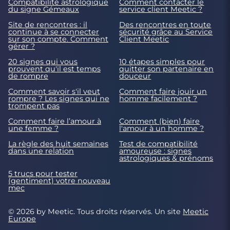
Compatibilité astrologique
Comment contacter le
du signe Gémeaux
service client Meetic ?
Site de rencontres : il
Des rencontres en toute
continue à se connecter
sécurité grâce au Service
sur son compte. Comment
Client Meetic
gérer ?
20 signes qui vous
10 étapes simples pour
prouvent qu'il est temps
quitter son partenaire en
de rompre
douceur
Comment savoir s'il veut
Comment faire jouir un
rompre ? Les signes qui ne
homme facilement ?
trompent pas
Comment faire l’amour à
Comment (bien) faire
une femme ?
l'amour à un homme ?
La règle des huit semaines
Test de compatibilité
dans une relation
amoureuse : signes
astrologiques & prénoms
5 trucs pour tester
(gentiment) votre nouveau
mec
© 2026 by Meetic. Tous droits réservés. Un site
Meetic
Europe