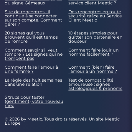
du signe Gémeaux
service client Meetic ?
Site de rencontres : il
Des rencontres en toute
continue à se connecter
sécurité grâce au Service
sur son compte. Comment
Client Meetic
gérer ?
20 signes qui vous
10 étapes simples pour
prouvent qu'il est temps
quitter son partenaire en
de rompre
douceur
Comment savoir s'il veut
Comment faire jouir un
rompre ? Les signes qui ne
homme facilement ?
trompent pas
Comment faire l’amour à
Comment (bien) faire
une femme ?
l'amour à un homme ?
La règle des huit semaines
Test de compatibilité
dans une relation
amoureuse : signes
astrologiques & prénoms
5 trucs pour tester
(gentiment) votre nouveau
mec
© 2026 by Meetic. Tous droits réservés. Un site
Meetic
Europe