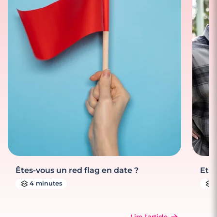
Êtes-vous un red flag en date ?
Et s
4 minutes
Lire l'article