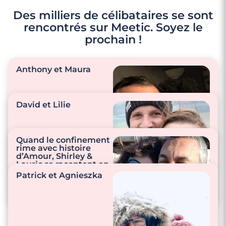
Des milliers de célibataires se sont
rencontrés sur Meetic. Soyez le
prochain !
Anthony et Maura
David et Lilie
"On aime se faire des
petites attentions
Quand le confinement
comme cuisiner
rime avec histoire
d’Amour, Shirley &
ensemble, regarder la
"Nous sommes
Lauric se racontent en
télé, des films…"
attentifs et à l’écoute
vidéo
Patrick et Agnieszka
de l’un et l’autre au
quotidien… Rien de
"Shirley et Lauric nous
plus beau qu’un
racontent leur histoire
amour simple et
d’amour dans notre
sincère."