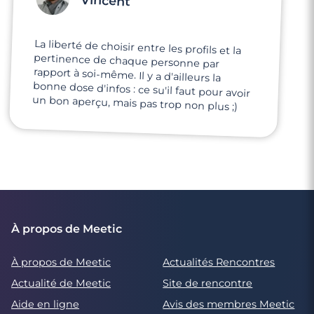
La liberté de choisir entre les profils et la
pertinence de chaque personne par
rapport à soi-même. Il y a d'ailleurs la
bonne dose d'infos : ce su'il faut pour avoir
un bon aperçu, mais pas trop non plus ;)
À propos de Meetic
À propos de Meetic
Actualités Rencontres
Actualité de Meetic
Site de rencontre
Aide en ligne
Avis des membres Meetic