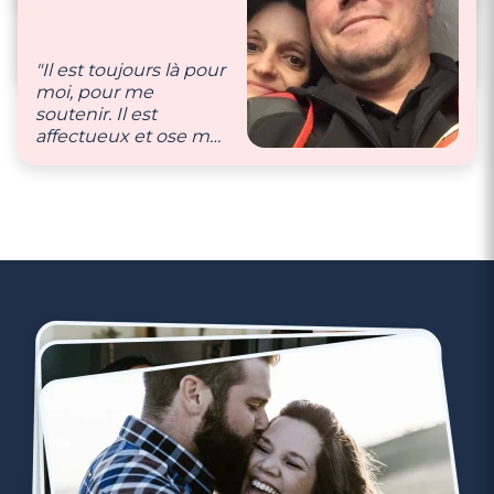
l’autre."
jours que l’on s’aime,
et on a toujours un
geste tendre l’un
"Il est toujours là pour
pour l’autre."
moi, pour me
soutenir. Il est
affectueux et ose me
dire qu’il m’aime et
que je suis celle qu’il a
toujours attendu, qui
le comble au
quotidien et qui est
douce et caline."