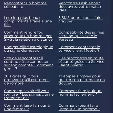
Rencontrer un homme
Rencontre Lesbienne :
célibataire
découvrez votre match
idéal
Les cinq plus beaux
5 SMS pour le ou la faire
compliments à faire à une
craquer
fille
Comment rendre fou
Compatibilité des signes
amoureux un homme par
astrologiques avec le
SMS : la relation à distance
Verseau
Compatibilité astrologique
Comment contacter le
du signe Gémeaux
service client Meetic ?
Site de rencontres : il
Des rencontres en toute
continue à se connecter
sécurité grâce au Service
sur son compte. Comment
Client Meetic
gérer ?
20 signes qui vous
10 étapes simples pour
prouvent qu'il est temps
quitter son partenaire en
de rompre
douceur
Comment savoir s'il veut
Comment faire jouir un
rompre ? Les signes qui ne
homme facilement ?
trompent pas
Comment faire l’amour à
Comment (bien) faire
une femme ?
l'amour à un homme ?