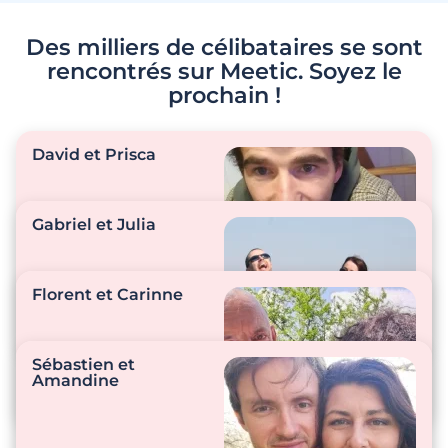
Des milliers de célibataires se sont
rencontrés sur Meetic. Soyez le
prochain !
David et Prisca
Gabriel et Julia
"Nous aimons faire
des balades en quad,
Florent et Carinne
passer du temps
dans notre jardin l’été
"Nous rigolons
et nous élevons des
ensemble en
Sébastien et
poules."
permanence, nous
Amandine
sommes très
"Dans les bras l’un de
complices !"
l’autre pour