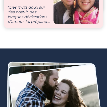
s’endormir, le bisous
du réveil, nous
"Des mots doux sur
partageons tout
des post-it, des
ensemble"
longues déclarations
d’amour, lui préparer
son café, et lui mon
thé…"