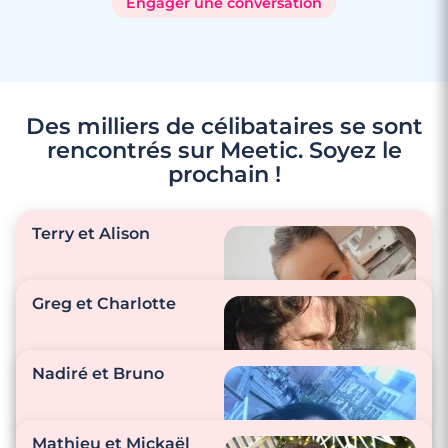
Engager une conversation
Des milliers de célibataires se sont
rencontrés sur Meetic. Soyez le
prochain !
Terry et Alison
Greg et Charlotte
"Tous les jours nous
entretenons notre
Nadiré et Bruno
relation, on se
complète et on se
"Nous nous envoyons
comprend. Notre
beaucoup de sms
Mathieu et Mickaël
relation devient de