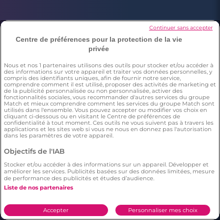
À propos de Meetic
Continuer sans accepter
Centre de préférences pour la protection de la vie
privée
À propos de Meetic
Actualités Rencontres
Actualité de Meetic
Site de rencontre
Nous et nos
1
partenaires utilisons des outils pour stocker et/ou accéder à
des informations sur votre appareil et traiter vos données personnelles, y
compris des identifiants uniques, afin de fournir notre service,
Aide en ligne
Avis des membres Meetic
comprendre comment il est utilisé, proposer des activités de marketing et
de la publicité personnalisée ou non personnalisée, activer des
Rencontrez en sécurité
fonctionnalités sociales, vous recommander d'autres services du groupe
Match et mieux comprendre comment les services du groupe Match sont
Love everywhere
utilisés dans l'ensemble. Vous pouvez accepter ou modifier vos choix en
cliquant ci-dessous ou en visitant le Centre de préférences de
confidentialité à tout moment. Ces outils ne vous suivent pas à travers les
applications et les sites web si vous ne nous en donnez pas l'autorisation
dans les paramètres de votre appareil.
Objectifs de l'IAB
Stocker et/ou accéder à des informations sur un appareil. Développer et
Les services Meetic
améliorer les services. Publicités basées sur des données limitées, mesure
de performance des publicités et études d’audience.
Liste de nos partenaires
Site de rencontre sérieux
Rencontrer une femme
et fiable : comment
célibataire
trouver l'amour
Accepter
Personnaliser mes choix
Rencontrer un homme
Rencontre Lesbienne :