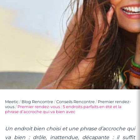
Meetic
/
Blog Rencontre
/
Conseils Rencontre
/
Premier rendez-
vous
/
Premier rendez-vous : 5 endroits parfaits en été et la
phrase d’accroche qui va bien avec
Un endroit bien choisi et une phrase d’accroche qui
va bien : drôle, inattendue, décapante : il suffit