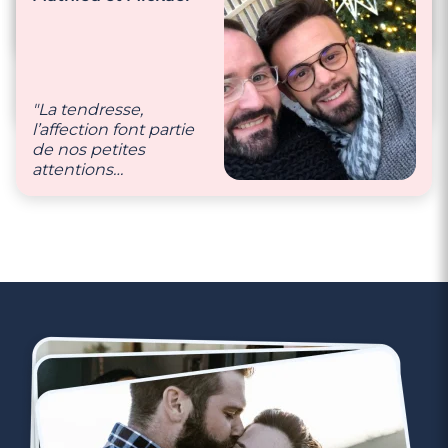
pour se dire que l’on
plus en plus forte
s’aime. Des petites
chaque jours !"
choses du quotidien
"Nous sommes hyper
qui font plaisir."
complices, toujours
de bonne humeur !"
"La tendresse,
l’affection font partie
de nos petites
attentions
quotidiennes."