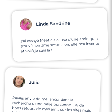
Linda Sandrine
J'ai essayé Meetic à cause d'une amie qui a
trouvé son âme sœur, alors elle m'a inscrite
et voilà je suis là !
Julie
J'avais envie de me lancer dans la
recherche d'une belle personne. J'ai de
bons retours de mes amis sur les sites mais
j'ai de très mauvaises expériences sur
d'autres sites. Je voulais tester Meetic,
comme une dernière chance aux