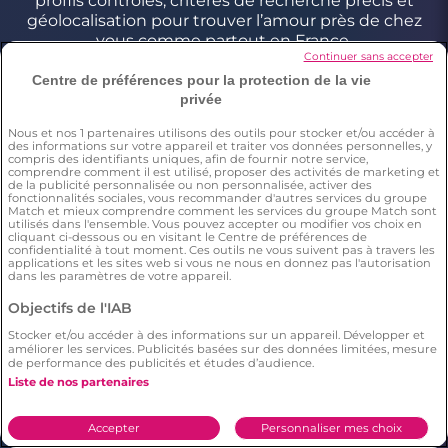
profils contrôlés, critères de recherche précis et
géolocalisation pour trouver l’amour près de chez
vous comme partout en France.
Continuer sans accepter
Centre de préférences pour la protection de la vie
privée
Conditions générales
Charte d’utilisation des cookies
Nous et nos
1
partenaires utilisons des outils pour stocker et/ou accéder à
des informations sur votre appareil et traiter vos données personnelles, y
Politique de confidentialité
compris des identifiants uniques, afin de fournir notre service,
comprendre comment il est utilisé, proposer des activités de marketing et
Conditions Générales applicables aux Events
de la publicité personnalisée ou non personnalisée, activer des
fonctionnalités sociales, vous recommander d'autres services du groupe
Signaler un contenu illégal
Match et mieux comprendre comment les services du groupe Match sont
utilisés dans l'ensemble. Vous pouvez accepter ou modifier vos choix en
cliquant ci-dessous ou en visitant le Centre de préférences de
confidentialité à tout moment. Ces outils ne vous suivent pas à travers les
applications et les sites web si vous ne nous en donnez pas l'autorisation
*Estimation du nombre de personnes ayant déjà fait une
dans les paramètres de votre appareil.
rencontre sur Meetic en France, Italie et Espagne. Chiffre obtenu
par l’extrapolation des résultats d’une enquête réalisée par
Objectifs de l'IAB
Dynata en décembre 2023, sur 6011 personnes résidant en
France, Italie et Espagne âgés de plus de 18 ans,par rapport à la
Stocker et/ou accéder à des informations sur un appareil. Développer et
population totale de cette tranche d’âge dans ces pays(Source
améliorer les services. Publicités basées sur des données limitées, mesure
Eurostat 2023). Il résulte de cette étude que respectivement 15%
de performance des publicités et études d’audience.
(en France), 12% (en Italie), 10% (en Espagne) des répondants ont
Liste de nos partenaires
déclaré avoir déjà fait une rencontre sur Meetic.
**Chaque description et photo de profil est modérée
***Enquête menée par Dynata en décembre 2023, auprès d'un
Accepter
Personnaliser mes choix
échantillon représentatif de 2006 personnes de 18 ans et plus en
France. Il résulte de cette étude statistique que le nombre