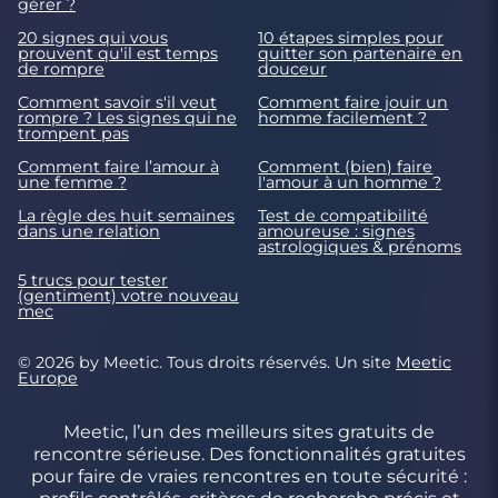
gérer ?
20 signes qui vous
10 étapes simples pour
prouvent qu'il est temps
quitter son partenaire en
de rompre
douceur
Comment savoir s'il veut
Comment faire jouir un
rompre ? Les signes qui ne
homme facilement ?
trompent pas
Comment faire l’amour à
Comment (bien) faire
une femme ?
l'amour à un homme ?
La règle des huit semaines
Test de compatibilité
dans une relation
amoureuse : signes
astrologiques & prénoms
5 trucs pour tester
(gentiment) votre nouveau
mec
© 2026 by Meetic. Tous droits réservés. Un site
Meetic
Europe
Meetic, l’un des meilleurs sites gratuits de
rencontre sérieuse. Des fonctionnalités gratuites
pour faire de vraies rencontres en toute sécurité :