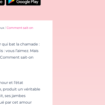
eux
/
Comment sait-on
r qui bat la chamade :
s : vous l’aimez. Mais
 ? Comment sait-on
mour et l’état
, produit un véritable
git, ses jambes
oué par cet amour