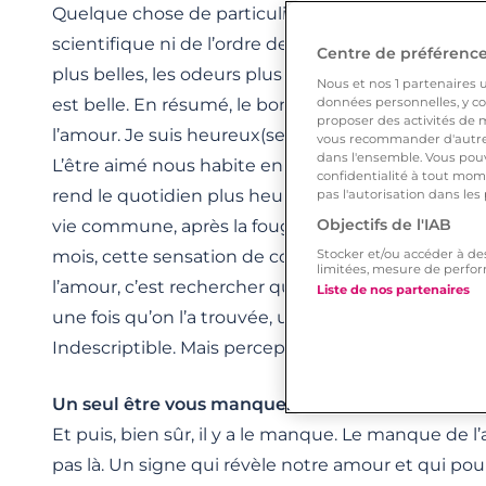
Quelque chose de particulier, de magique, quelqu
scientifique ni de l’ordre de la raison, vibre en nou
Centre de préférences
plus belles, les odeurs plus vivaces, les sons plus m
Nous et nos
1
partenaires ut
est belle. En résumé, le bonheur est le meilleur 
données personnelles, y com
proposer des activités de m
l’amour. Je suis heureux(se) donc j’aime. J’aime do
vous recommander d'autres
dans l'ensemble. Vous pouv
L’être aimé nous habite en permanence, même du
confidentialité à tout mome
rend le quotidien plus heureux. Même après de
pas l'autorisation dans les
Objectifs de l'IAB
vie commune, après la fougue des débuts et la pa
mois, cette sensation de complétude demeure. Pa
Stocker et/ou accéder à de
limitées, mesure de perfor
l’amour, c’est rechercher quelque chose qui nous 
Liste de nos partenaires
une fois qu’on l’a trouvée, une forme de complétud
Indescriptible. Mais perceptible.
Un seul être vous manque…
Et puis, bien sûr, il y a le manque. Le manque de l’a
pas là. Un signe qui révèle notre amour et qui pour