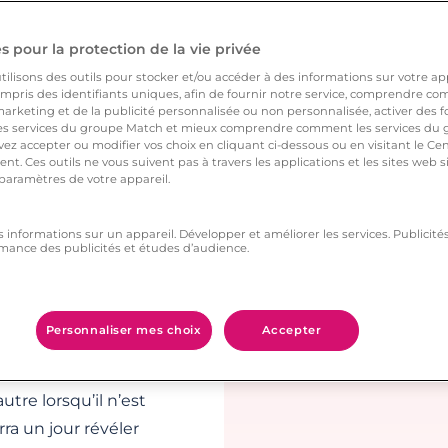
e chose qui n’est ni
s. Les couleurs sont
 pour la protection de la vie privée
élodieux… Bref, la vie
ilisons des outils pour stocker et/ou accéder à des informations sur votre appa
des baromètres de
pris des identifiants uniques, afin de fournir notre service, comprendre comm
arketing et de la publicité personnalisée ou non personnalisée, activer des fo
nc je suis heureux(se).
 services du groupe Match et mieux comprendre comment les services du g
ez accepter ou modifier vos choix en cliquant ci-dessous ou en visitant le Ce
rant son absence, et
nt. Ces outils ne vous suivent pas à travers les applications et les sites web
 nombreuses années de
 paramètres de votre appareil.
ssion des premiers
rce qu’au fond,
s informations sur un appareil. Développer et améliorer les services. Publici
mance des publicités et études d’audience.
manque, et ressentir,
e. Inexplicable.
Personnaliser mes choix
Accepter
utre lorsqu’il n’est
ra un jour révéler