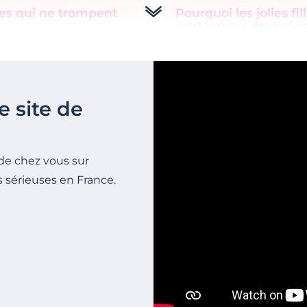
es qui ne trompent
Pourquoi les jolies fil
sont jamais draguées
e site de
de chez vous sur
s sérieuses en France.