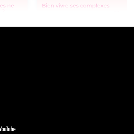
les ne
Bien vivre ses complexes
 ?