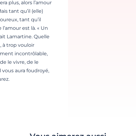
ra plus, alors l’amour
s tant qu’il (elle)
ureux, tant qu’il
 l’amour est là. « Un
ait Lamartine. Quelle
 à trop vouloir
timent incontrôlable,
e le vivre, de le
l vous aura foudroyé,
urez.