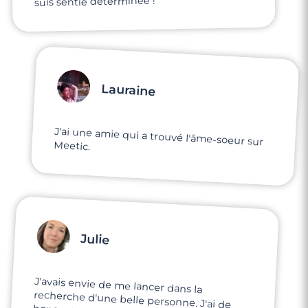
suis sentie déterminée !
Lauraine
J'ai une amie qui a trouvé l'âme-soeur sur
Meetic.
Julie
J'avais envie de me lancer dans la
recherche d'une belle personne. J'ai de
bons retours de mes amis sur les sites mais
j'ai de très mauvaises expériences sur
d'autres sites. Je voulais tester Meetic,
comme une dernière chance aux