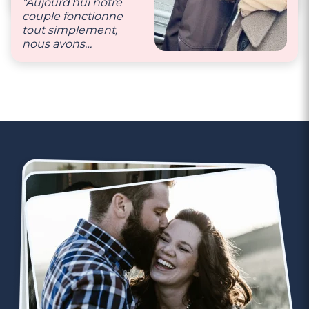
"Aujourd’hui notre
nous partageons tout
couple fonctionne
ce que nous faisons.
tout simplement,
Nous aimons faire
nous avons
plaisir à l’autre car cela
beaucoup de respect
nous rend heureux."
l’un pour l’autre et
des mêmes projets
(sachant qu’il était
agriculteur et moi
une parisienne)."