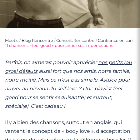
Meetic
/
Blog Rencontre
/
Conseils Rencontre
/
Confiance en soi
/
11 chansons « feel good » pour aimer ses imperfections
Parfois, on aimerait pouvoir apprécier
nos petits (ou
gros) défauts
aussi fort que nos amis, notre famille,
notre moitié. Mais ce n’est pas simple. Astuce pour
arriver au nirvana du self love ? Une playlist feel
good pour se sentir séduisant(e) et surtout,
spécial(e). C’est cadeau !
Il y a bien des chansons, surtout en anglais, qui
vantent le concept de « body love », d’acceptation
de soi ou de valorisation de la différence. Voici les 11