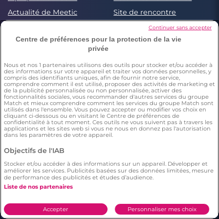
Actualité de Meetic
Site de rencontre
Aide en ligne
Avis des membres Meetic
Continuer sans accepter
Centre de préférences pour la protection de la vie
Rencontrez en sécurité
privée
Love everywhere
Nous et nos
1
partenaires utilisons des outils pour stocker et/ou accéder à
des informations sur votre appareil et traiter vos données personnelles, y
compris des identifiants uniques, afin de fournir notre service,
comprendre comment il est utilisé, proposer des activités de marketing et
de la publicité personnalisée ou non personnalisée, activer des
fonctionnalités sociales, vous recommander d'autres services du groupe
Match et mieux comprendre comment les services du groupe Match sont
utilisés dans l'ensemble. Vous pouvez accepter ou modifier vos choix en
Les services Meetic
cliquant ci-dessous ou en visitant le Centre de préférences de
confidentialité à tout moment. Ces outils ne vous suivent pas à travers les
applications et les sites web si vous ne nous en donnez pas l'autorisation
dans les paramètres de votre appareil.
Site de rencontre sérieux
Rencontrer une femme
et fiable : comment
célibataire
Objectifs de l'IAB
trouver l'amour
Stocker et/ou accéder à des informations sur un appareil. Développer et
Rencontrer un homme
Rencontre Lesbienne :
améliorer les services. Publicités basées sur des données limitées, mesure
célibataire
découvrez votre match
de performance des publicités et études d’audience.
idéal
Liste de nos partenaires
Les cinq plus beaux
5 SMS pour le ou la faire
compliments à faire à une
craquer
fille
Accepter
Personnaliser mes choix