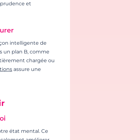
e prudence et
surer
çon intelligente de
urs un plan B, comme
ntièrement chargée ou
tions
assure une
ir
oi
tre état mental. Ce
icalement améliorer