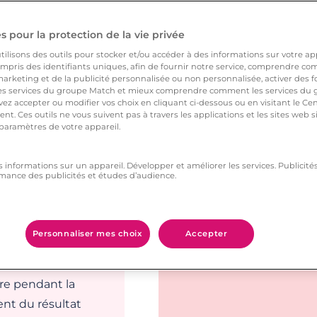
vrai !
 pour la protection de la vie privée
qui paralyse. Pour
ilisons des outils pour stocker et/ou accéder à des informations sur votre appa
érale de ne pas être à
pris des identifiants uniques, afin de fournir notre service, comprendre comm
arketing et de la publicité personnalisée ou non personnalisée, activer des fo
s votre expérience
 services du groupe Match et mieux comprendre comment les services du g
vez su charmer par
ez accepter ou modifier vos choix en cliquant ci-dessous ou en visitant le Ce
nt. Ces outils ne vous suivent pas à travers les applications et les sites web
 paramètres de votre appareil.
 soirée
s informations sur un appareil. Développer et améliorer les services. Publici
mance des publicités et études d’audience.
hysique réduit
portant [1].
Personnaliser mes choix
Accepter
se courte et
vre pendant la
ent du résultat