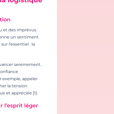
tion
nu et des imprévus.
edonne un sentiment
r l’essentiel : la
avancer sereinement.
 confiance
ar exemple, appeler
her la tension
e et appréciée [1].
 l’esprit léger