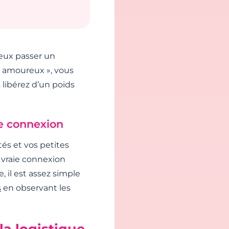
eux passer un
e amoureux », vous
 libérez d’un poids
e connexion
tés et vos petites
e vraie connexion
, il est assez simple
s
en observant les
la logistique