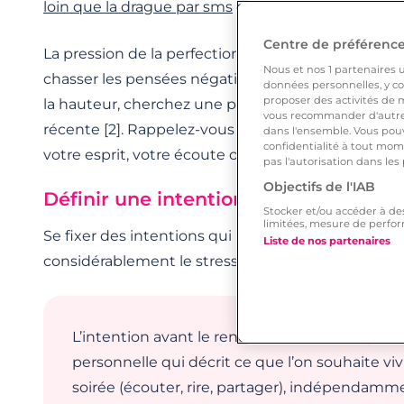
loin que la drague par sms
ou site de rencontre, du 
Centre de préférences
La pression de la perfection est un piège courant 
Nous et nos
1
partenaires ut
chasser les pensées négatives, comme la peur visc
données personnelles, y com
proposer des activités de m
la hauteur, cherchez une preuve du contraire dan
vous recommander d'autres
récente [2]. Rappelez-vous un moment où vous a
dans l'ensemble. Vous pouv
confidentialité à tout mome
votre esprit, votre écoute ou votre humour.
pas l'autorisation dans les
Objectifs de l'IAB
Définir une intention positive pour la
Stocker et/ou accéder à de
limitées, mesure de perfor
Se fixer des intentions qui ne sont pas liées au p
Liste de nos partenaires
considérablement le stress avant un événement im
L’intention avant le rendez-vous est une phra
personnelle qui décrit ce que l’on souhaite vi
soirée (écouter, rire, partager), indépendamm