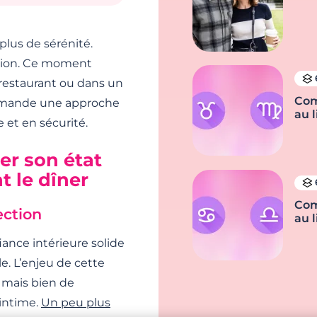
lus de sérénité.
ation. Ce moment
restaurant ou dans un
Com
demande une approche
au l
e et en sécurité.
ier son état
t le dîner
Com
ection
au l
ance intérieure solide
e. L’enjeu de cette
 mais bien de
intime.
Un peu plus