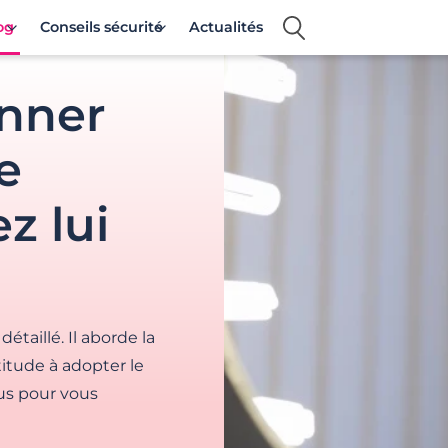
og
Conseils sécurité
Actualités
onner
e
z lui
étaillé. Il aborde la
titude à adopter le
ous pour vous