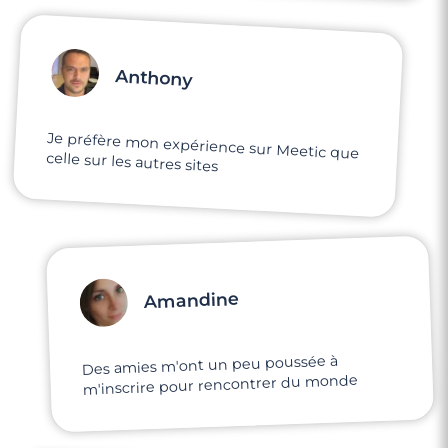
Anthony
Je préfère mon expérience sur Meetic que
celle sur les autres sites
Amandine
Des amies m'ont un peu poussée à
m'inscrire pour rencontrer du monde