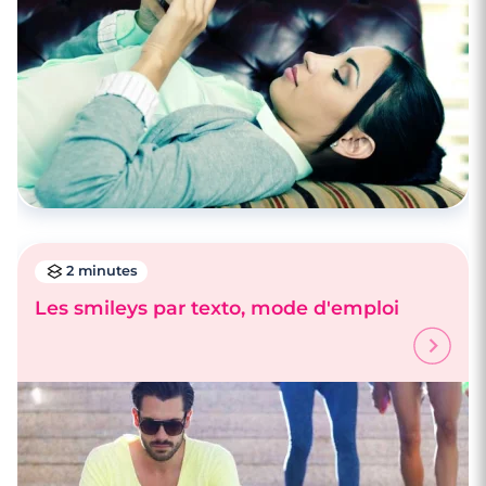
2 minutes
Les smileys par texto, mode d'emploi