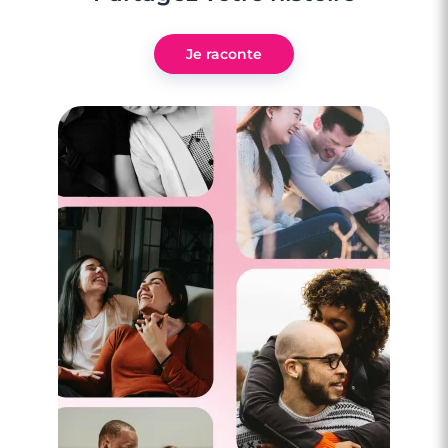
Je raconte
2 minutes
Que dire dans un premier texto ?