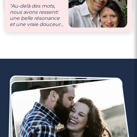
par exemple se dire
"Au-delà des mots,
des mots doux ou
nous avons ressenti
encore passer 4
une belle résonance
heures au téléphone
et une vraie douceur
!"
mutuelle. Nous avons
tout de suite perçu
chez l’autre une
authenticité rare et
une belle énergie du
cœur."