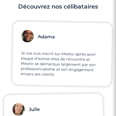
Découvrez nos célibataires
Adama
Je me suis inscrit sur Meetic après avoir
essayé d'autres sites de rencontre et
Meetic se démarque largement par son
professionnalisme et son engagement
envers ses clients.
Julie