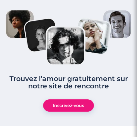
Trouvez l’amour gratuitement sur
notre site de rencontre
Inscrivez-vous