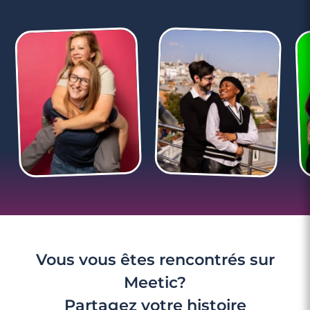
2 minutes
Les meilleurs moments pour lui envoyer
un SMS
Vous vous êtes rencontrés sur
Meetic?
Partagez votre histoire