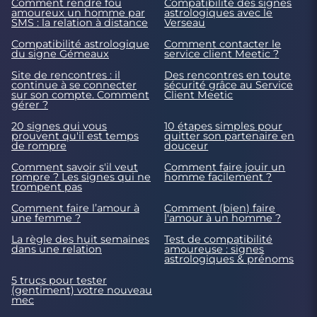
Comment rendre fou
Compatibilité des signes
amoureux un homme par
astrologiques avec le
SMS : la relation à distance
Verseau
Compatibilité astrologique
Comment contacter le
du signe Gémeaux
service client Meetic ?
Site de rencontres : il
Des rencontres en toute
continue à se connecter
sécurité grâce au Service
sur son compte. Comment
Client Meetic
gérer ?
20 signes qui vous
10 étapes simples pour
prouvent qu'il est temps
quitter son partenaire en
de rompre
douceur
Comment savoir s'il veut
Comment faire jouir un
rompre ? Les signes qui ne
homme facilement ?
trompent pas
Comment faire l’amour à
Comment (bien) faire
une femme ?
l'amour à un homme ?
La règle des huit semaines
Test de compatibilité
dans une relation
amoureuse : signes
astrologiques & prénoms
5 trucs pour tester
(gentiment) votre nouveau
mec