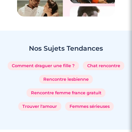
Nos Sujets
Tendances
Comment draguer une fille ?
Chat rencontre
Rencontre lesbienne
Rencontre femme france gratuit
Trouver l'amour
Femmes sérieuses