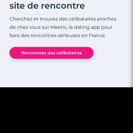
site de rencontre
Cherchez et trouvez des célibataires proches
de chez vous sur Meetic, la dating app pour
faire des rencontres sérieuses en France.
2 minutes
Rencontrez des célibataires
Il préfère les textos aux vraies discussions
par téléphone : comment gérer ?