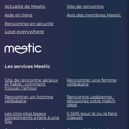
Actualité de Meetic
Site de rencontre
Aide en ligne
Avis des membres Meetic
Rencontrez en sécurité
Love everywhere
Les services Meetic
Site de rencontre sérieux
Rencontrer une femme
et fiable : comment
célibataire
trouver l'amour
Rencontrer un homme
Rencontre Lesbienne :
célibataire
découvrez votre match
idéal
Les cinq plus beaux
5 SMS pour le ou la faire
compliments à faire à une
craquer
fille