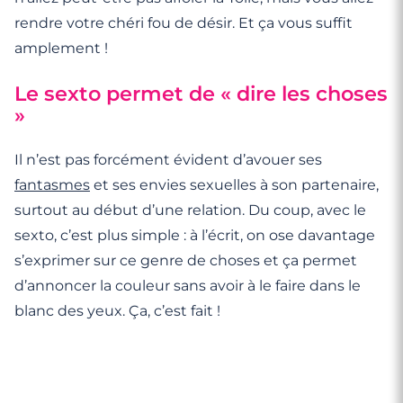
rendre votre chéri fou de désir. Et ça vous suffit
amplement !
Le sexto permet de « dire les choses
»
Il n’est pas forcément évident d’avouer ses
fantasmes
et ses envies sexuelles à son partenaire,
surtout au début d’une relation. Du coup, avec le
sexto, c’est plus simple : à l’écrit, on ose davantage
s’exprimer sur ce genre de choses et ça permet
d’annoncer la couleur sans avoir à le faire dans le
blanc des yeux. Ça, c’est fait !