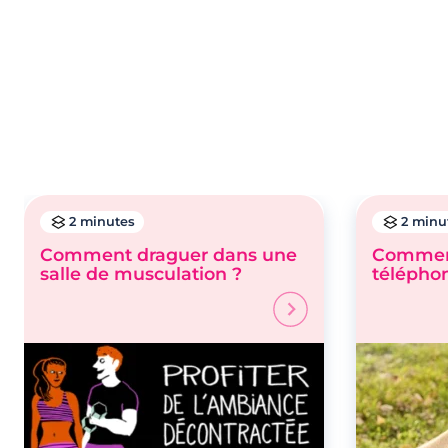
2 minutes
2 minu
Comment draguer dans une
Comment
salle de musculation ?
télépho