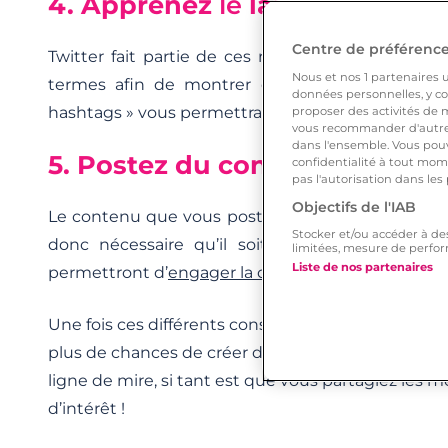
4. Apprenez
le
langage
Centre de préférences
Twitter fait partie de ces réseaux où il est impo
Nous et nos
1
partenaires ut
termes afin de montrer que vous êtes à la pa
données personnelles, y com
hashtags » vous permettra d’attirer plus facilement
proposer des activités de m
vous recommander d'autres
dans l'ensemble. Vous pouv
5. Postez du contenu intéres
confidentialité à tout mome
pas l'autorisation dans les
Objectifs de l'IAB
Le contenu que vous postez est le reflet de vos ce
Stocker et/ou accéder à de
donc nécessaire qu’il soit soigné et véhicule
limitées, mesure de perfor
Liste de nos partenaires
permettront d’
engager la conversation
.
Une fois ces différents conseils mis en applicatio
plus de chances de créer des liens avec la perso
ligne de mire, si tant est que vous partagiez les
d’intérêt !