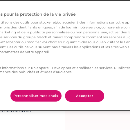
 pour la protection de la vie privée
rtant de connaître les
ilisons des outils pour stocker et/ou accéder à des informations sur votre appa
ge. Bien gérer les «
pris des identifiants uniques, afin de fournir notre service, comprendre comm
 l’attention sur vous.
arketing et de la publicité personnalisée ou non personnalisée, activer des fo
 services du groupe Match et mieux comprendre comment les services du g
ez accepter ou modifier vos choix en cliquant ci-dessous ou en visitant le Ce
sant
nt. Ces outils ne vous suivent pas à travers les applications et les sites web
 paramètres de votre appareil.
ntres d’intérêt. Il est
s informations sur un appareil. Développer et améliorer les services. Publici
 des informations qui
mance des publicités et études d’audience.
n, vous aurez beaucoup
Personnaliser mes choix
Accepter
nne que vous avez en
 mêmes centres