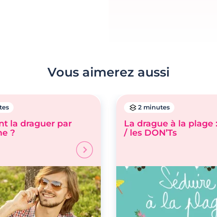
Vous aimerez aussi
tes
2 minutes
 la draguer par
La drague à la plage 
ne ?
/ les DON’Ts