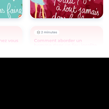
2 minutes
chez vous
Comment aborder un
homme dans un lieu insolite
?