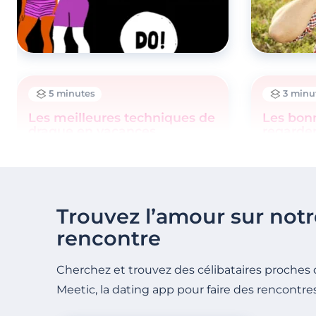
5 minutes
3 minu
Les meilleures techniques de
Les bonn
drague en vacances
regarde
date
Trouvez l’amour sur notr
rencontre
Cherchez et trouvez des célibataires proches 
Meetic, la dating app pour faire des rencontre