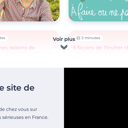
tes
2 minutes
Voir plus
es raisons de
5 façons de l’inviter 
r un match avec son
pour un dernier verre
e site de
de chez vous sur
s sérieuses en France.