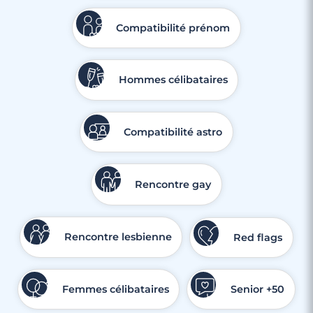
Compatibilité prénom
Hommes célibataires
Compatibilité astro
Rencontre gay
Rencontre lesbienne
Red flags
Femmes célibataires
Senior +50