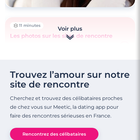
11 minutes
Voir plus
Les photos sur les sites de rencontre
Trouvez l’amour sur notre
site de rencontre
Cherchez et trouvez des célibataires proches
de chez vous sur Meetic, la dating app pour
faire des rencontres sérieuses en France.
Rencontrez des célibataires