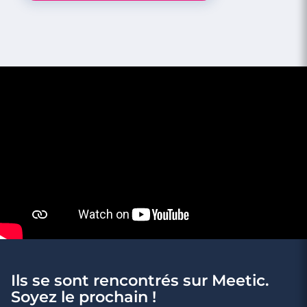
3 minutes
Astuces pour se démarquer sur le chat
Ils se sont rencontrés sur Meetic.
Soyez le prochain !