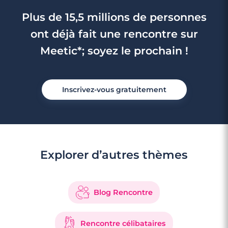
Plus de 15,5 millions de personnes
ont déjà fait une rencontre sur
Meetic*; soyez le prochain !
Inscrivez-vous gratuitement
Explorer d’autres thèmes
Blog Rencontre
Rencontre célibataires