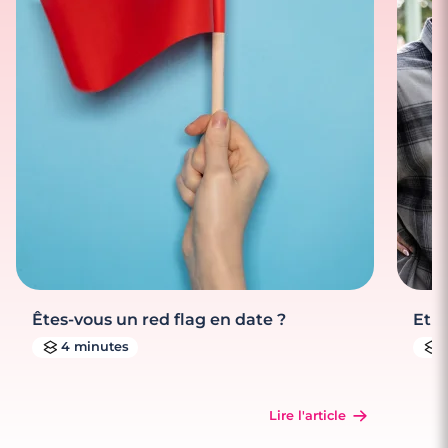
Êtes-vous un red flag en date ?
Et s
4 minutes
Lire l'article