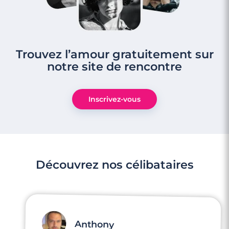
Trouvez l’amour gratuitement sur
notre site de rencontre
Inscrivez-vous
Découvrez nos célibataires
Anthony