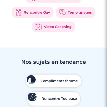
Rencontre Gay
Témoignages
Video Coaching
Nos sujets en tendance
Compliments femme
Rencontre Toulouse