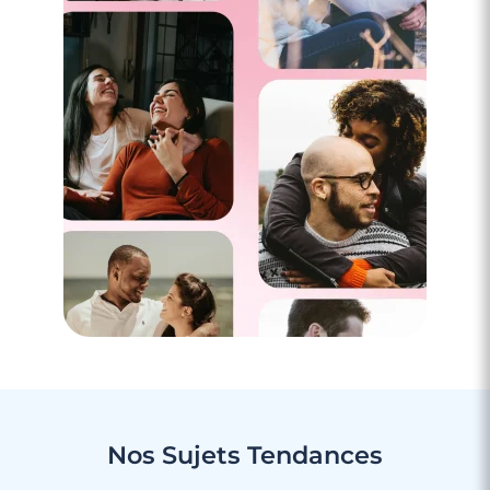
rencontre
Nos Sujets
Tendances