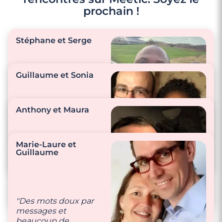
prochain !
Stéphane et Serge
Guillaume et Sonia
"Nos petites
attentions : caresses
Anthony et Maura
et beaucoup de
signes de tendresse
!!"
"S’aimer comme la
Marie-Laure et
première fois lors de
Guillaume
notre rencontre."
"On aime se faire des
petites attentions
comme cuisiner
ensemble, regarder la
"Des mots doux par
télé, des films…"
messages et
beaucoup de