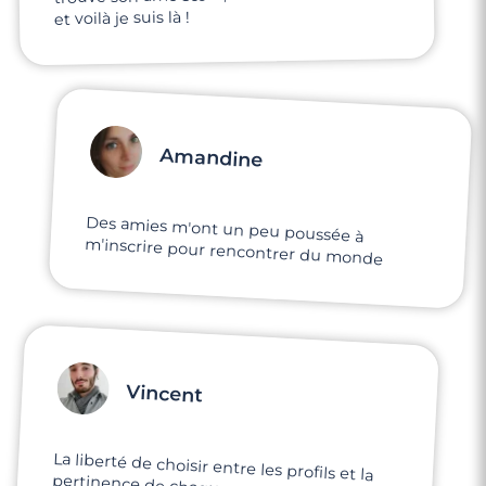
et voilà je suis là !
Amandine
Des amies m'ont un peu poussée à
m'inscrire pour rencontrer du monde
Vincent
La liberté de choisir entre les profils et la
pertinence de chaque personne par
rapport à soi-même. Il y a d'ailleurs la
bonne dose d'infos : ce su'il faut pour avoir