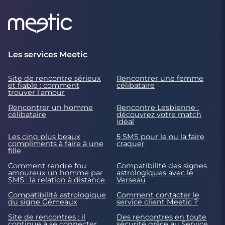
Les services Meetic
Site de rencontre sérieux
Rencontrer une femme
et fiable : comment
célibataire
trouver l'amour
Rencontrer un homme
Rencontre Lesbienne :
célibataire
découvrez votre match
idéal
Les cinq plus beaux
5 SMS pour le ou la faire
compliments à faire à une
craquer
fille
Comment rendre fou
Compatibilité des signes
amoureux un homme par
astrologiques avec le
SMS : la relation à distance
Verseau
Compatibilité astrologique
Comment contacter le
du signe Gémeaux
service client Meetic ?
Site de rencontres : il
Des rencontres en toute
continue à se connecter
sécurité grâce au Service