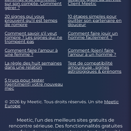
sur son compte. Comment
Client Meetic
gérer ?
20 signes qui vous
10 étapes simples pour
prouvent qu'il est temps
quitter son partenaire en
de rompre
douceur
Comment savoir s'il veut
Comment faire jouir un
rompre ? Les signes qui ne
homme facilement ?
trompent pas
Comment faire l’amour à
Comment (bien) faire
une femme ?
l'amour à un homme ?
La règle des huit semaines
Test de compatibilité
dans une relation
amoureuse : signes
astrologiques & prénoms
5 trucs pour tester
(gentiment) votre nouveau
mec
© 2026 by Meetic. Tous droits réservés. Un site
Meetic
Europe
Meetic, l’un des meilleurs sites gratuits de
rencontre sérieuse. Des fonctionnalités gratuites