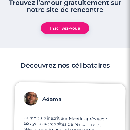
Trouvez l’amour gratuitement sur
notre site de rencontre
Inscrivez-vous
Découvrez nos célibataires
Adama
Je me suis inscrit sur Meetic après avoir
essayé d'autres sites de rencontre et
Meetic se démarque largement par son
professionnalisme et son engagement