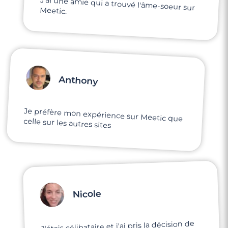
J'ai une amie qui a trouvé l'âme-soeur sur
Meetic.
Anthony
Je préfère mon expérience sur Meetic que
celle sur les autres sites
Nicole
J'étais célibataire et j'ai pris la décision de