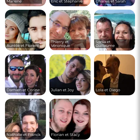
Marlène
Eric et Stéphanie
Charles et Sarah
Thierry et
Sonia et
Aurélie et Florent
Véronique
Guillaume
Damien et Corine
Julian et Joy
Lola et Diego
Nathalie et Franck
Florian et Stacy