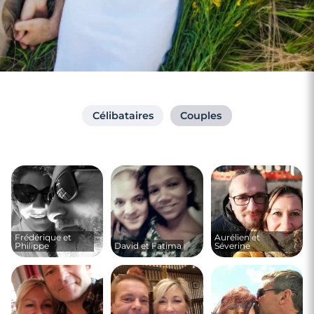
Célibataires
Couples
Frédérique et
Aurélien et
Philippe
David et Fatima
Séverine