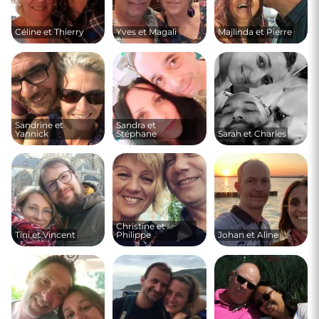
Céline et Thierry
Yves et Magali
Majlinda et Pierre
Sandrine et
Sandra et
Yannick
Stéphane
Sarah et Charles
Christine et
Tini et Vincent
Philippe
Johan et Aline