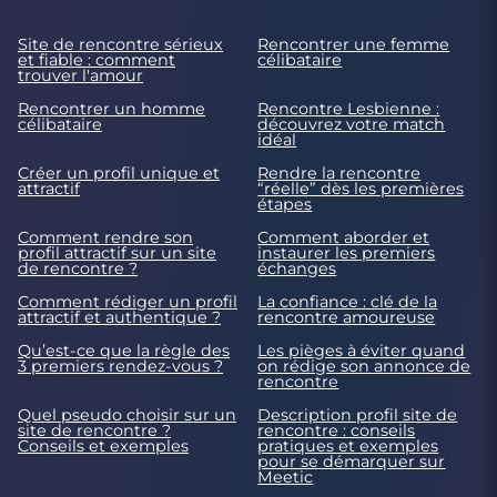
Site de rencontre sérieux
Rencontrer une femme
et fiable : comment
célibataire
trouver l'amour
Rencontrer un homme
Rencontre Lesbienne :
célibataire
découvrez votre match
idéal
Créer un profil unique et
Rendre la rencontre
attractif
“réelle” dès les premières
étapes
Comment rendre son
Comment aborder et
profil attractif sur un site
instaurer les premiers
de rencontre ?
échanges
Comment rédiger un profil
La confiance : clé de la
attractif et authentique ?
rencontre amoureuse
Qu’est-ce que la règle des
Les pièges à éviter quand
3 premiers rendez-vous ?
on rédige son annonce de
rencontre
Quel pseudo choisir sur un
Description profil site de
site de rencontre ?
rencontre : conseils
Conseils et exemples
pratiques et exemples
pour se démarquer sur
Meetic