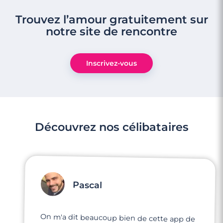
Trouvez l’amour gratuitement sur
notre site de rencontre
Inscrivez-vous
Découvrez nos célibataires
Pascal
On m'a dit beaucoup bien de cette app de
rencontre. Je suis dans un état d'esprit très
motivé, j'ai vraiment envie rencontrer mon