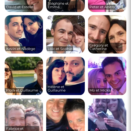
Stéphane et
David et Estelle
Emma
Peter et Anitra
Grégory et
Kevin et Nadège
Loïc et Sophie
Catherine
Hélène et
Flora et Guillaume
Guillaume
Mo et Micka
Fabrice et