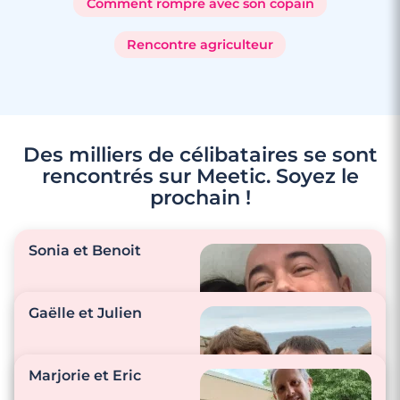
Comment rompre avec son copain
Rencontre agriculteur
Des milliers de célibataires se sont
rencontrés sur Meetic. Soyez le
prochain !
Sonia et Benoit
Gaëlle et Julien
"Il est toujours là pour
moi, pour me
Marjorie et Eric
soutenir. Il est