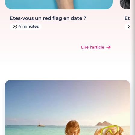
Êtes-vous un red flag en date ?
Et s
4 minutes
Lire l'article