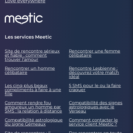
Love everywhere
Les services Meetic
Site de rencontre sérieux
Rencontrer une femme
et fiable : comment
célibataire
trouver l'amour
Rencontrer un homme
Rencontre Lesbienne :
célibataire
découvrez votre match
idéal
Les cinq plus beaux
5 SMS pour le ou la faire
compliments à faire à une
craquer
fille
Comment rendre fou
Compatibilité des signes
amoureux un homme par
astrologiques avec le
SMS : la relation à distance
Verseau
Compatibilité astrologique
Comment contacter le
du signe Gémeaux
service client Meetic ?
Site de rencontres : il
Des rencontres en toute