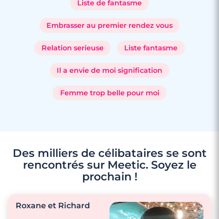
Liste de fantasme
Embrasser au premier rendez vous
Relation serieuse
Liste fantasme
Il a envie de moi signification
Femme trop belle pour moi
Des milliers de célibataires se sont
rencontrés sur Meetic. Soyez le
3 minutes
prochain !
5 week-ends détente à faire en
amoureux
Roxane et Richard
Lire l'article