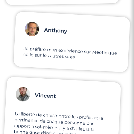
Anthony
Je préfère mon expérience sur Meetic que
celle sur les autres sites
Vincent
La liberté de choisir entre les profils et la
pertinence de chaque personne par
rapport à soi-même. Il y a d'ailleurs la
bonne dose d'infos : ce su'il faut pour avoir