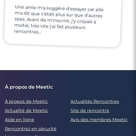
Une amie m'a suggéré d'essayer car elle
m'a dit que c'était plus sur que d'autres
sites. Avant de m'inscrire, j'y croyais à
moitié, très vite j'ai fait plusieurs
rencontres...
À propos de Meetic
À propos de Meetic
Actualités Rencontres
Actualité de Meetic
Site de rencontre
Aide en ligne
Avis des membres Meetic
Rencontrez en sécurité