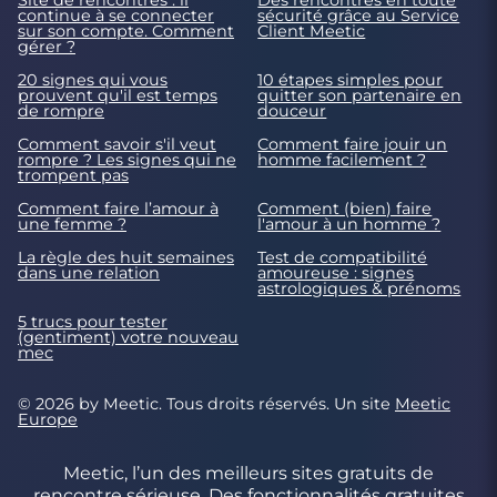
continue à se connecter
sécurité grâce au Service
sur son compte. Comment
Client Meetic
gérer ?
20 signes qui vous
10 étapes simples pour
prouvent qu'il est temps
quitter son partenaire en
de rompre
douceur
Comment savoir s'il veut
Comment faire jouir un
rompre ? Les signes qui ne
homme facilement ?
trompent pas
Comment faire l’amour à
Comment (bien) faire
une femme ?
l'amour à un homme ?
La règle des huit semaines
Test de compatibilité
dans une relation
amoureuse : signes
astrologiques & prénoms
5 trucs pour tester
(gentiment) votre nouveau
mec
© 2026 by Meetic. Tous droits réservés. Un site
Meetic
Europe
Meetic, l’un des meilleurs sites gratuits de
rencontre sérieuse. Des fonctionnalités gratuites