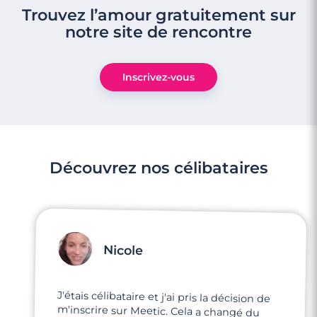
Trouvez l’amour gratuitement sur
notre site de rencontre
Inscrivez-vous
Découvrez nos célibataires
Nicole
J'étais célibataire et j'ai pris la décision de
m'inscrire sur Meetic. Cela a changé du
tout au tout, je pouvais parler avec des
personnes respectueuses. Cela m'a mise en
confiance, je me sens maintenant prête