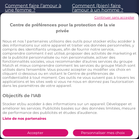
Comment faire l’amour à
Comment (bien) faire
une femme ?
l'amour à un homme ?
Continuer sans accepter
La règle des huit semaines
Test de compatibilité
dans une relation
amoureuse : signes
Centre de préférences pour la protection de la vie
astrologiques & prénoms
privée
5 trucs pour tester
(gentiment) votre nouveau
Nous et nos
1
partenaires utilisons des outils pour stocker et/ou accéder à
des informations sur votre appareil et traiter vos données personnelles, y
mec
compris des identifiants uniques, afin de fournir notre service,
comprendre comment il est utilisé, proposer des activités de marketing et
de la publicité personnalisée ou non personnalisée, activer des
© 2026 by Meetic. Tous droits réservés. Un site
Meetic
fonctionnalités sociales, vous recommander d'autres services du groupe
Europe
Match et mieux comprendre comment les services du groupe Match sont
utilisés dans l'ensemble. Vous pouvez accepter ou modifier vos choix en
cliquant ci-dessous ou en visitant le Centre de préférences de
confidentialité à tout moment. Ces outils ne vous suivent pas à travers les
Meetic, l’un des meilleurs sites gratuits de
applications et les sites web si vous ne nous en donnez pas l'autorisation
rencontre sérieuse. Des fonctionnalités gratuites
dans les paramètres de votre appareil.
pour faire de vraies rencontres en toute sécurité :
Objectifs de l'IAB
profils contrôlés, critères de recherche précis et
géolocalisation pour trouver l’amour près de chez
Stocker et/ou accéder à des informations sur un appareil. Développer et
améliorer les services. Publicités basées sur des données limitées, mesure
vous comme partout en France.
de performance des publicités et études d’audience.
Liste de nos partenaires
Conditions générales
Accepter
Personnaliser mes choix
Charte d’utilisation des cookies