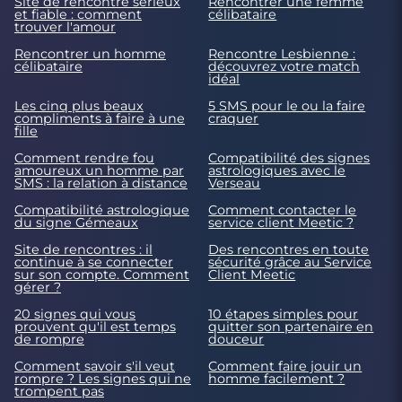
Site de rencontre sérieux
Rencontrer une femme
et fiable : comment
célibataire
trouver l'amour
Rencontrer un homme
Rencontre Lesbienne :
célibataire
découvrez votre match
idéal
Les cinq plus beaux
5 SMS pour le ou la faire
compliments à faire à une
craquer
fille
Comment rendre fou
Compatibilité des signes
amoureux un homme par
astrologiques avec le
SMS : la relation à distance
Verseau
Compatibilité astrologique
Comment contacter le
du signe Gémeaux
service client Meetic ?
Site de rencontres : il
Des rencontres en toute
continue à se connecter
sécurité grâce au Service
sur son compte. Comment
Client Meetic
gérer ?
20 signes qui vous
10 étapes simples pour
prouvent qu'il est temps
quitter son partenaire en
de rompre
douceur
Comment savoir s'il veut
Comment faire jouir un
rompre ? Les signes qui ne
homme facilement ?
trompent pas